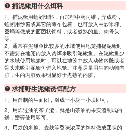
❶ 捕泥鳅用什么饵料
1、捕泥鳅用蚯蚓饵料，再加些中药阿维，弄成粉，
蚯蚓用纱窗或其它的薄布包着，也可放入由炒米糠、
蚕蛹等做成的面团状饲料，或者煮熟的鱼、肉骨头
等。
2、通常在泥鳅鱼比较多的水域使用地笼捕捉泥鳅时
不需要在地笼内放入诱饵来吸引泥鳅鱼。在泥鳅鱼少
的水域使用地笼时，可以在地笼中放入动物内脏或者
骨头来吸引泥鳅鱼进入地笼。注意尽量用生的动物内
脏，生的内脏效果明显好于煮熟的内脏。
❷ 求捕野生泥鳅诱饵配方
1、用自制的生面团，掰成一小块一小块即可。
2、用炸过油的茶子渣，就是山茶油的果实渣制成的
饼，掰碎使用即可。
3、用炒的米糠、麦麸等香味浓厚的饵料做成团状的