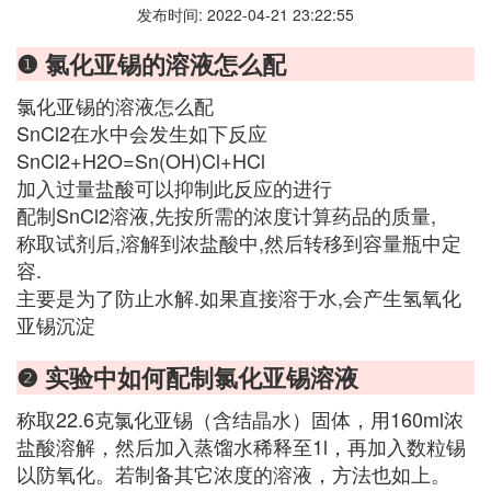
发布时间: 2022-04-21 23:22:55
❶ 氯化亚锡的溶液怎么配
氯化亚锡的溶液怎么配
SnCl2在水中会发生如下反应
SnCl2+H2O=Sn(OH)Cl+HCl
加入过量盐酸可以抑制此反应的进行
配制SnCl2溶液,先按所需的浓度计算药品的质量,
称取试剂后,溶解到浓盐酸中,然后转移到容量瓶中定
容.
主要是为了防止水解.如果直接溶于水,会产生氢氧化
亚锡沉淀
❷ 实验中如何配制氯化亚锡溶液
称取22.6克氯化亚锡（含结晶水）固体，用160ml浓
盐酸溶解，然后加入蒸馏水稀释至1l，再加入数粒锡
以防氧化。若制备其它浓度的溶液，方法也如上。