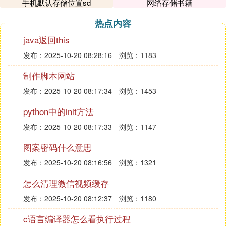
手机默认存储位置sd
网络存储书籍
试剂
热点内容
盐酸。
java返回this
氢氟酸。
发布：2025-10-20 08:28:16
浏览：1183
硫酸。
制作脚本网站
磷酸。
发布：2025-10-20 08:17:34
浏览：1453
氨水。
python中的init方法
过氧化氢。
发布：2025-10-20 08:17:33
浏览：1147
氯化铵溶液(20g/L)。
图案密码什么意思
氯化亚锡溶液(60g/L)称取6g氯化亚锡(SnCl
·2H
O)
2
2
发布：2025-10-20 08:16:56
浏览：1321
加热溶于20mLHCl中，冷却后用水稀释至100mL。
怎么清理微信视频缓存
氯化高汞溶液(50g/L)。
发布：2025-10-20 08:12:37
浏览：1180
硫磷混合酸150mL硫酸缓慢倒入700mL水中，冷却后
加入150mL磷酸，混匀。
c语言编译器怎么看执行过程