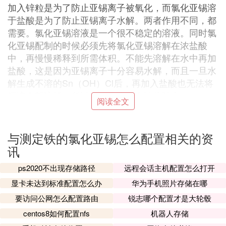
加入锌粒是为了防止亚锡离子被氧化，而氯化亚锡溶
于盐酸是为了防止亚锡离子水解。两者作用不同，都
需要。氯化亚锡溶液是一个很不稳定的溶液。同时氯
化亚锡配制的时候必须先将氯化亚锡溶解在浓盐酸
中，再慢慢稀释到所需体积。不能先溶解在水中再加
盐酸，这是因为亚锡离子十分容易水解，而且一旦水
解生成不溶的Sn（OH）Cl后，再加入盐酸也无法将
沉淀全部溶解，所以必须先溶解在浓盐酸中。
阅读全文
❺ 氯化亚锡-重铬酸钾容量法
与测定铁的氯化亚锡怎么配置相关的资
方法提要
讯
试样经盐酸、氢氟酸、硫酸分解，制成盐酸溶液;或
取分离二氧化硅后的滤液。氨水分离铜、钴、镍等干
ps2020不出现存储路径
远程会话主机配置怎么打开
扰元素，氯化亚锡将三价铁还原成二价铁，加氯化高
显卡未达到标准配置怎么办
华为手机照片存储在哪
汞氧化过量的氯化亚锡，以二苯胺磺酸钠为指示剂，
要访问公网怎么配置路由
锐志哪个配置才是大轮毂
重铬酸钾标准滴定溶液滴定。
centos8如何配置nfs
机器人存储
铁量的测定范围为w(Fe)=1%～30%。