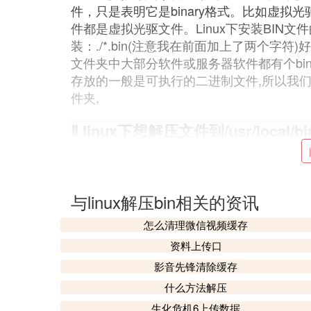
件，只是表明它是binary格式。比如虚拟光驱
件都是虚拟光驱文件。Linux下安装BIN文件的方
装：./*.bin(注意我在前面加上了两个字符
文件夹中大部分软件或服务器软件都有个bin文件
存放的一般是可执行的二进制文件,所以我
件夹,
Ⅱ linux下想解压文件到/usr/lo
下：
楼上正解，加sudo
或者
与linux解压bin相关的资讯
su
怎么清理微信视频缓存
到
资料上传口
root
再解压
影音先锋清除缓存
/usr/local/bin
什么方法解压
写入的话需要root
生化危机6上传数据