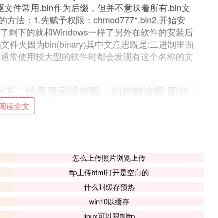
文件常用.bin作为后缀，但并不意味着所有.bin文
法：1.先赋予权限：chmod777*.bin2.开始安
)好了剩下的就和Windows一样了另外在软件的安装后
夹因为bin(binary)其中文意思既是:二进制里面
们通常使用较大型的软件时都会发现有这个名称的文
cal/bin下，结果显示没权限，如何解决呢 图如
阅读全文
怎么上传照片浏览上传
ftp上传html打开是空白的
什么叫缓存预热
win10以缓存
linux可以限制ftp