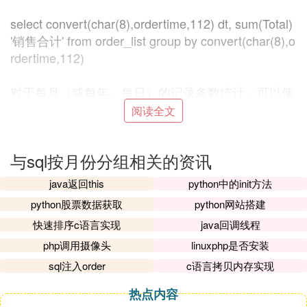
select convert(char(8),ordertime,112) dt, sum(Total)
'销售合计' from order_list group by convert(char(8),o
rdertime,112)
对于每月（或每年、每日）的记录条数统计，可以使
用以下查询：
阅读全文
每月记录条数：
与sql按月份分组相关的资讯
select year(ordertime) '年', month(ordertime) '月', co
java返回this
python中的init方法
unt(*) '销售记录' from order_list group by year(ordert
python股票数据获取
python网站搭建
ime), month(ordertime)
快速排序c语言实现
java回调线程
以上查询语句可以帮助我们快速获取销售数据的详细
php调用摄像头
linuxphp是否安装
统计信息，以便进行深入分析和决策。通过调整分组
sql注入order
c语言拷贝内存实现
条件，我们可以灵活地查看不同时间维度下的销售情
热点内容
况。