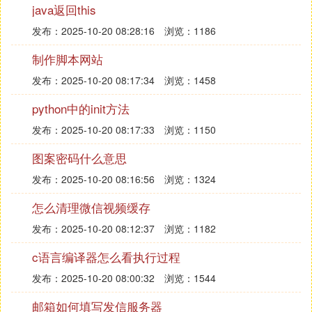
java返回this
需要注意的是，在进行时间分组时，务必根据实际需
发布：2025-10-20 08:28:16
浏览：1186
求选择合适的时间粒度，以确保数据的准确性和有用
制作脚本网站
性。同时，对于大数据集，可能需要考虑性能优化，
比如使用索引或分区策略。
发布：2025-10-20 08:17:34
浏览：1458
python中的init方法
此外，还可以结合其他条件进行更复杂的统计分析，
例如按地区、产品类别等维度进行分组。通过灵活运
发布：2025-10-20 08:17:33
浏览：1150
用SQL Server的时间函数和聚合函数，我们可以获
图案密码什么意思
得更加丰富和精确的数据洞见。
发布：2025-10-20 08:16:56
浏览：1324
❸ SQL按月分组，没有月份的数据如何显
怎么清理微信视频缓存
示为0
发布：2025-10-20 08:12:37
浏览：1182
<=12
c语言编译器怎么看执行过程
以上是oracle的写法。sql server可以用row_number
发布：2025-10-20 08:00:32
浏览：1544
() over(order by XXX)也可实现。
邮箱如何填写发信服务器