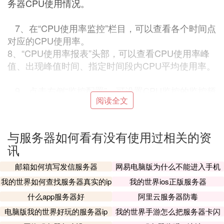
务器CPU使用情况。
7、在“CPU使用率监控”栏目，可以查看各个时间点
对应的CPU使用率。
8、“CPU使用率报表”头部，可以查看CPU使用率峰
值、出现峰值时间、指定时间段内CPU平均使用率。
9、点击右侧“监控配置”，可设置CPU监控的监控频
阅读全文
率与上限值。
㈢ 怎么查看
linux
服务器是否在用
与服务器如何看有没有使用过相关的资
1、如果只测试网络是否通，最简单直接有效的办法
讯
使用ping.比如：ping 192.168.1.100 #测试192.168.
邮箱如何填写发信服务器
网易电脑版为什么不能进入手机
1.100是否可用
服务器
我的世界如何查找服务器真实的ip
我的世界ios正版服务器
ping更多参数：
-d：使用Socket的SO_DEBUG功能;
什么app服务器好
阿里云服务器防毒
-c<完成次数>：设置完成要求回应的次数;
电脑版我的世界好玩的服务器ip
我的世界手游怎么把服务器卡闪
-f：极限高速方式检测;
退