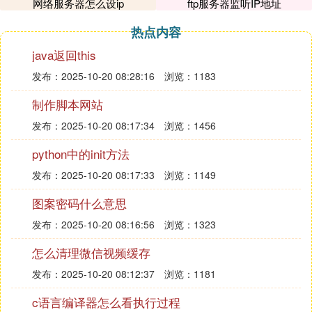
网络服务器怎么设ip
ftp服务器监听IP地址
-i<间隔秒数>：指定收发信息的间隔时间，wait的秒
数;
热点内容
-I<网络界面>：使用指定的网络界面送出数据包;
java返回this
-l<前置载入>：设置在送出要求信息之前，先行发出
发布：2025-10-20 08:28:16
浏览：1183
的数据包;
-n：只输出数值;
制作脚本网站
-p<范本样式>：设置填满packetsize 数据包的范本样
发布：2025-10-20 08:17:34
浏览：1456
式;
-q：不显示指令执行过程，开头和结尾的相关信息除
python中的init方法
外;
发布：2025-10-20 08:17:33
浏览：1149
-r：忽略普通的Routing Table，直接将数据包送到远
图案密码什么意思
端主机上;
-R：记录路由过程;
发布：2025-10-20 08:16:56
浏览：1323
-s<数据包大小>：设置packetsize 数据包的大小;
怎么清理微信视频缓存
-t<存活数值>：设置存活数值TTL的大小;
-v：详细显示指令的执行过程。
发布：2025-10-20 08:12:37
浏览：1181
2、如果希望测试服务器上的某个端口是否可用，就
c语言编译器怎么看执行过程
是用telnet