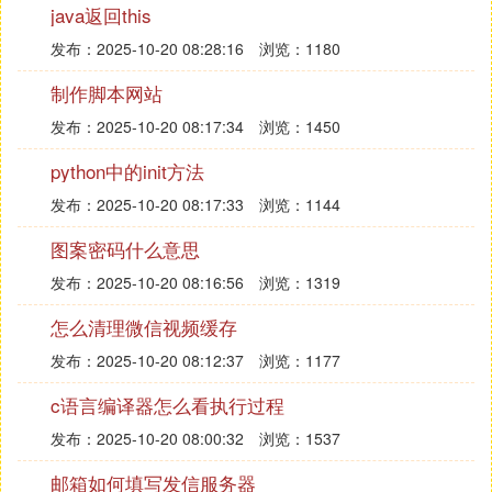
java返回this
用吗
发布：2025-10-20 08:28:16
浏览：1180
中午好！我没有用过云帮手，不知道8UFTP不知道能
制作脚本网站
不能帮到你。
发布：2025-10-20 08:17:34
浏览：1450
想当初学建站前负责过淘宝运营，所以把网站想当
然，下载完模板上传直接修改就好了，后来你懂的！
python中的init方法
网络一下FTP软件使用教程可谓烂大街了
发布：2025-10-20 08:17:33
浏览：1144
本来和大家谈谈服务器的，也不打算讲建站的那些囧
图案密码什么意思
事，但一想购买服务器的初衷就是为了给广大新手站
长从零基础学习建站用的
发布：2025-10-20 08:16:56
浏览：1319
所以站在初入运营行业做网站，谈不上C位出道也算
怎么清理微信视频缓存
得上运营行业的一朵奇葩了
发布：2025-10-20 08:12:37
浏览：1177
不开玩笑了今天不讲服务器知识了，还是讲建站的首
c语言编译器怎么看执行过程
要内容：8uftp的使用教程
发布：2025-10-20 08:00:32
浏览：1537
8uftp使用教程
邮箱如何填写发信服务器