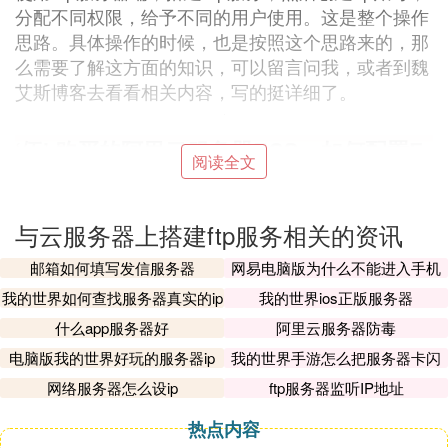
分配不同权限，给予不同的用户使用。这是整个操作
思路。具体操作的时候，也是按照这个思路来的，那
么需要了解这方面的知识，可以留言问我，或者到魏
艾斯博客去看看相关内容，写的挺详细了。
‘伍’ 购买的阿里云服务器ECS，如何配置F
阅读全文
TP，配置之后哪里查看
您好，因云服务器ECS 服务商只提供虚拟化的硬件
与云服务器上搭建ftp服务相关的资讯
和操作系统，如需安装网站、FTP等应用服务则需要
用户自行配置。
邮箱如何填写发信服务器
网易电脑版为什么不能进入手机
服务器
至于如何配置？
我的世界如何查找服务器真实的ip
我的世界ios正版服务器
请问您安装的操作系统是什么？是Windows系列的，
什么app服务器好
阿里云服务器防毒
还是Linux系列的？
电脑版我的世界好玩的服务器ip
我的世界手游怎么把服务器卡闪
请问您是否会使用服务器系列的操作系统配置应用？
退
网络服务器怎么设ip
ftp服务器监听IP地址
是有具备一定专业知识的技术人员？还是新手上路？
热点内容
‘陆’ ftp服务器怎么搭建可以用云帮手吗好