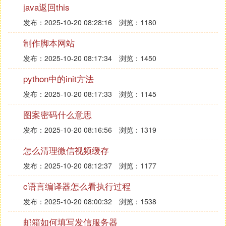
网正常运作。机房防火墙检测到这种情况，将直接封
java返回this
停服务器IP。
发布：2025-10-20 08:28:16
浏览：1180
黑客入侵控制服务器进行违法操作
制作脚本网站
服务器须做好安全防护，一旦被黑客攻破，可能将你
的服务器作为肉鸡，扫描、攻击其他服务器。一旦被
发布：2025-10-20 08:17:34
浏览：1450
机房防御系统发现、识别，将自动拦截，并自动封停
python中的init方法
服务器ip。
服务器流量超载过多
发布：2025-10-20 08:17:33
浏览：1145
如果你的服务器流入/流出的数据过多，远超出已订
图案密码什么意思
购的服务器带宽资源，那么服务商将有权封停你的服
发布：2025-10-20 08:16:56
浏览：1319
务器IP。在你加大带宽，处理好相关问题后再行解
封。这种情况，在服务器租用过程中较为少见，多见
怎么清理微信视频缓存
于VPS、
云服务器
中。
发布：2025-10-20 08:12:37
浏览：1177
‘柒’ 游戏ip被封怎么办
c语言编译器怎么看执行过程
方法一：在家庭上网一般是通过pppoe的拨号上网模
发布：2025-10-20 08:00:32
浏览：1538
式，这样你可以点击开始---运行----输入cmd-----输入
邮箱如何填写发信服务器