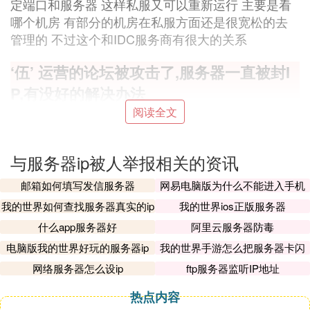
定端口和服务器 这样私服又可以重新运行 主要是看
哪个机房 有部分的机房在私服方面还是很宽松的去
管理的 不过这个和IDC服务商有很大的关系
‘伍’ 运营的论坛被攻击了,服务器一直被封I
P,有没好的解决办法
阅读全文
一般如果服务器被封IP,多半都是ddos或CC类攻击,要
上高防服务器或者防御系统来防.推荐澳创网络的网
站防御系统试下.不用换服务器就可以接入防御,
与服务器ip被人举报相关的资讯
‘陆’ 服务器IP为什么会被封
邮箱如何填写发信服务器
网易电脑版为什么不能进入手机
服务器
我的世界如何查找服务器真实的ip
我的世界ios正版服务器
DDoS攻击导致流量过高
什么app服务器好
阿里云服务器防毒
这是当前导致服务器ip被封的最常见原因。DDoS攻
击，会对你的服务器突发性地输入/输出大量无效或
电脑版我的世界好玩的服务器ip
我的世界手游怎么把服务器卡闪
退
慢速的
访问
请求，导致服务器流量需求激增，导致带
网络服务器怎么设ip
ftp服务器监听IP地址
宽超限、服务器卡死，ip下的所有网站无法访问。DD
热点内容
oS攻击不但会造成目标服务器瘫痪，还会影响机房内