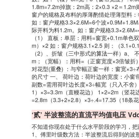
1.8m=7.2m掉旗：2m高：2×0.3 ×2＝
窗户的规格及布料的厚薄酌情处理薄型料：每
如：窗户规格3.3×2.6M=6个波×0.9M+1
际开料为料1.2m。如：窗户规格3.3×2.6M=
（1） 直板：单层：用料=窗宽+0.1m单色双
m）×2 如：窗户规格3.1×2.5 则：（3.1
（2）、折皱（三中形式的
算法
一样）a、 不
m；（宽幅）：用料=（正窗宽度×3倍皱折）
对花型(重叠) ：与窄幅正窗一样：窗宽×3
的尺寸 一、 荷叶边：荷叶边的宽度：小窗帘（
副数=需用荷叶边长度×3÷幅宽（只入不舍）用料
1）×3=3.3m（直幔花边） 1×2=2m（竖花
=2.8m（3.3+2+2.8）×3÷.4=17.35（18
‘贰’ 半波整流的直流平均值电压 Vd
不知道你现在处于什么水平阶段的学习，把
1、傅里叶级数方法：半波整流后得到的波