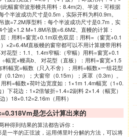
1.2m则此幅窗帘波形幔共用料：8.4m(2)、半波：可根据
个半波成功尺寸是0.5m，实际开料为料0.9m。
.8M吊旗=7.2M厚型料：每个半波成功尺寸是0.7m，实
4个波×1.2 M+1.8M吊旗=6.6M2、直幔的计算：
层：用料=窗宽+0.1m双色双层：用料=（窗宽+0.1
+0.1）×2=6.4M直板幔的窗帘都可以不用计算腰带用料
对花型：1.1、1.4m窄幅:（窄幅）用料=窗宽+0.1
÷幅宽×幔高b、 对花型（直板）：用料=窗宽×1.5
÷布料幅宽=幅数（只入不舍）；用料=幅数×一组花型
0.12m）；大窗帘（0.15m）；床罩（0.3m）。
=幅数×荷叶边宽度如：1×1m 1.4m幅宽（1+0.
边）下花边：1×2倍皱折÷1.4=2副料 2×1.4（幅宽）
条花边）18×0.12=2.16m（用料）
c=0.318Vm是怎么计算出来的
两种得到结果的算法都告诉你：
形是一半的正弦波，运用傅里叶分解的方法，可以将