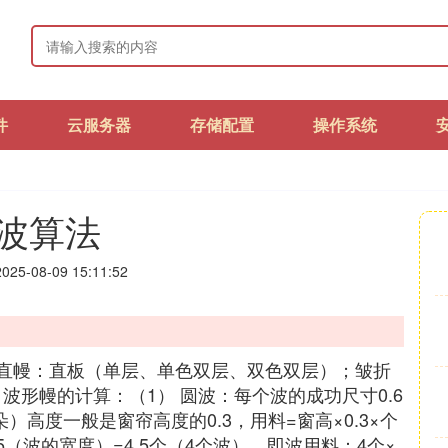
件
云服务器
存储配置
操作系统
波算法
25-08-09 15:11:52
、 直幔：直板（单层、单色双层、双色双层）；皱折
波形幔的计算：（1） 圆波：每个波的成功尺寸0.6
朵）高度一般是窗帘高度的0.3，用料=窗高×0.3×个
5（波的宽度）=4.5个（4个波），即波用料：4个×