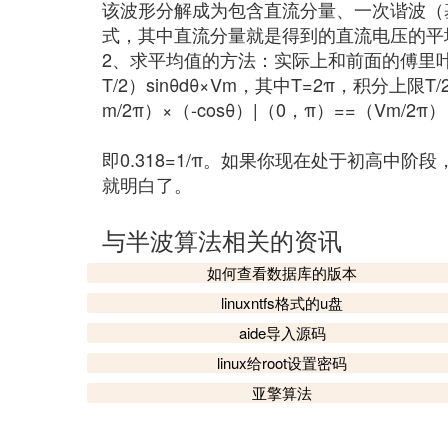
该波形分解成为包含直流分量、一次谐波（基波
式，其中直流分量就是得到的直流电压的平均
2、求平均值的方法：实际上和前面的傅里叶分
T/2）sinθdθ×Vm，其中T=2π，积分上限T/2
m/2π）×（-cosθ）|（0，π）==（Vm/2π）
即0.318=1/π。如果你现在处于初高中
就明白了。
与半波算法相关的资讯
如何查看数据库的版本
linuxntfs格式的u盘
aide导入源码
linux给root设置密码
亚擎算法