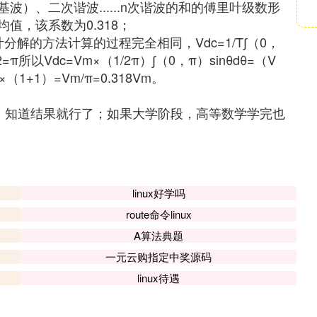
）、二次谐波......n次谐波的和的傅里叶级数形
值，该系数为0.318；
解的方法计算的过程完全相同，Vdc=1/T∫（0，
=π所以Vdc=Vm×（1/2π）∫（0，π）sinθdθ=（V
×（1+1）=Vm/π=0.318Vm。
阶段，知道结果就行了；如果大学阶段，高等数学学完也
linux好学吗
route命令linux
A算法典题
一元云购指定中奖源码
linux待遇