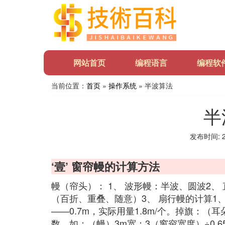
网站首页
编程语言
编程软
当前位置：
首页
»
操作系统
» 半波算法
半
发布时间: 20
‘壹’ 窗帘幔的计算方法
幔（帘头）： 1、 波形幔：半波、圆波2
（百折、重叠、随意）3、 扇行幔的计算1、
——0.7m，实际用量1.8m/个。掉旗：（耳
数。如：（幔）3m宽：3（窗帘宽度）÷0.6