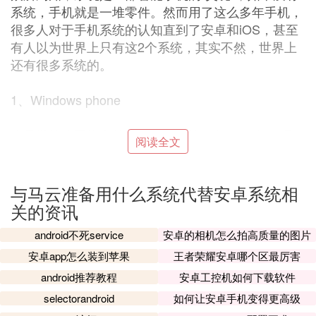
系统，手机就是一堆零件。然而用了这么多年手机，
很多人对于手机系统的认知直到了安卓和iOS，甚至
有人以为世界上只有这2个系统，其实不然，世界上
还有很多系统的。
1、Windows phone
这是微软公司推出的一款手机系统，与2010年10月
阅读全文
发布，上线之初，这款系统凭借着微软Windows系统
在电脑上的影响力，受到了很多用户的欢迎，只是微
软对于这款系统并不是很“上心”，而且由于安卓和iO
与马云准备用什么系统代替安卓系统相
S发展迅猛的原因，Windows phone系统如今已经关
关的资讯
闭服务了。
android不死service
安卓的相机怎么拍高质量的图片
安卓app怎么装到苹果
王者荣耀安卓哪个区最厉害
2、Symbian（塞班系统）
android推荐教程
安卓工控机如何下载软件
功能机时代，诺基亚和塞班系统可以说是绝对的王
selectorandroid
如何让安卓手机变得更高级
者，在当年，销量最高的手机是诺基亚，而每一部诺