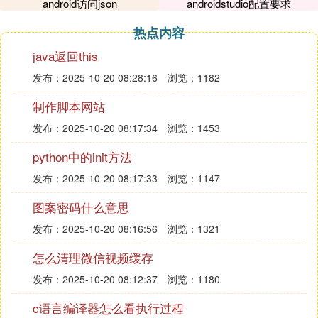
android访问json
androidstudio配置要求
基亚手机，甚至可以说每一部功能机使用的都是塞班
系统。只是随着智能手机和安卓的兴起，诺基亚和塞
热点内容
班系统没落了。
java返回this
发布：2025-10-20 08:28:16
浏览：1182
3、黑莓系统（Blackberry OS）
制作脚本网站
黑莓系统很少出现在中国，也没有像塞班系统一样有
发布：2025-10-20 08:17:34
浏览：1453
一个“巅峰时刻”，但是黑莓系统绝对是世界上最安全
的系统，这一个大家可以参考各个国家领导人使用的
python中的init方法
手机，也是由于黑莓的保密性，黑莓手机全部都是商
发布：2025-10-20 08:17:33
浏览：1147
务机，受到很多“成功人士”的欢迎。
图案密码什么意思
4、云系统（Yun OS）
发布：2025-10-20 08:16:56
浏览：1321
怎么清理微信视频缓存
这是阿里巴巴旗下的手机系统，相信很多人应该都有
印象，特别是魅族的“粉丝”，印象应该更是深刻。马
发布：2025-10-20 08:12:37
浏览：1180
云当初为了推广Yun OS，特意投资魅族，那段时间
c语言编译器怎么看执行过程
魅族很多机型都是搭载的Yun OS，只是由于生态环