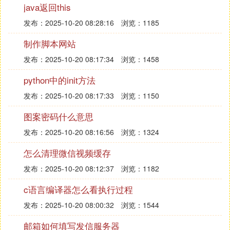
优先级要高于普通的后台进程。
java返回this
2 实现思路
发布：2025-10-20 08:28:16
浏览：1185
思路一：当API<18，启动前台的Service直接传入ne
制作脚本网站
w Notification()；
发布：2025-10-20 08:17:34
浏览：1458
思路二：当API >= 18,同时启动两个id相同的前台Ser
python中的init方法
vice，然后再将后启动的Service做stop处理
发布：2025-10-20 08:17:33
浏览：1150
代码这样写：
[
java
图案密码什么意思
]view plain
发布：2025-10-20 08:16:56
浏览：1324
importandroid.app.Notification;
importandroid.app.Service;
怎么清理微信视频缓存
发布：2025-10-20 08:12:37
浏览：1182
importandroid.content.Intent;
importandroid.os.Build;
c语言编译器怎么看执行过程
发布：2025-10-20 08:00:32
importandroid.os.IBinder;
浏览：1544
邮箱如何填写发信服务器