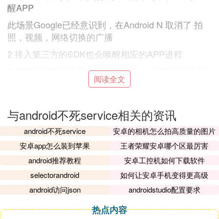
醒APP
此场景Google已经意识到，在Android N 取消了 拍
照，视频，网络切换的广播
2 接入第三方的SDK也会唤醒相应的APP进程
3 假如你手机里装了支付宝，淘宝，UC等阿里系的A
阅读全文
PP，那么你打开任何一个，都有可能唤醒其他的阿
里系的APP
3 白色保活：
与android不死service相关的资讯
就是调用系统的API启动一个前台Service进程，这样
android不死service
安卓的相机怎么拍高质量的图片
会在通知栏生成一个Notification，用户知道哪些进程
安卓app怎么装到苹果
王者荣耀安卓哪个区最厉害
正在运行
android推荐教程
安卓工控机如何下载软件
4 灰色保活
selectorandroid
如何让安卓手机变得更高级
1 保活领域应用最为广泛，利用系统的漏洞来启动一
android访问json
androidstudio配置要求
个前台的Service进程，与“白色保活”不同的是，它不
热点内容
会在通知栏生成一个Notification,用户无法察觉，但是