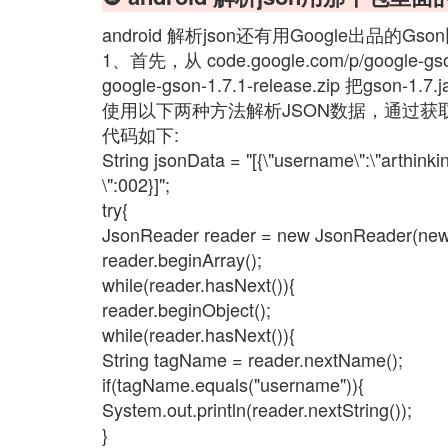
android 解析json还有用Google出品的
1、首先，从 code.google.com/p/google-gs
google-gson-1.7.1-release.zip 把gson-
使用以下两种方法解析JSON数据，通过获取Js
代码如下:
String jsonData = "[{\"username\":\"arthinkin
\":002}]";
try{
JsonReader reader = new JsonReader(new 
reader.beginArray();
while(reader.hasNext()){
reader.beginObject();
while(reader.hasNext()){
String tagName = reader.nextName();
if(tagName.equals("username")){
System.out.println(reader.nextString());
}