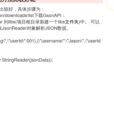
Gson比较好，具体步骤为：
on/downloads/list下载GsonAPI：
1.7.jar 到libs(项目根目录新建一个libs
文件夹
)中。 可以
onReader对象解析JSON数据。
g\",\"userId\":001},{\"username\":\"Jason\",\"userId
StringReader(jsonData));