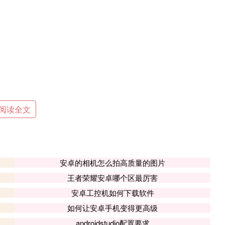
阅读全文
相应的操作：
安卓的相机怎么拍高质量的图片
王者荣耀安卓哪个区最厉害
User>>(){}.getType();
安卓工控机如何下载软件
onData, listType);
如何让安卓手机变得更高级
or.hasNext();) {
androidstudio配置要求