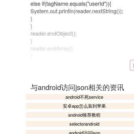
else if(tagName.equals("userId")){
System.out.println(reader.nextString());
}
}
reader.endObject();
}
reader.endArray();
}
catch(Exception e){
e.printStackTrace();
}
2、使用Gson对象获取User对象数据进行
与android访问json相关的资讯
代码如下：
android不死service
安卓app怎么装到苹果
Type listType = new TypeToken<LinkedList<
Gson gson = new Gson();
android推荐教程
LinkedList<User> users = gson.fromJson(js
selectorandroid
for (Iterator iterator = users.iterator(); iterat
android访问json