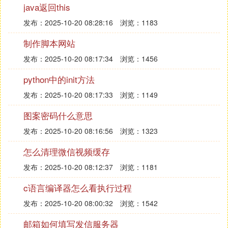
java返回this
动设备的地图应用，通过调用地图SDK接口，您可以
发布：2025-10-20 08:28:16
浏览：1183
轻松访问网络地图服务和数据，构建功能丰富、交互
性强的地图类应用程序。
制作脚本网站
❹ android百度地图怎么开发
发布：2025-10-20 08:17:34
浏览：1456
python中的init方法
一、基本概念：
（一）、网络地图：
发布：2025-10-20 08:17:33
浏览：1149
网络地图 Android SDK是一套基于Android 2.1及以上
图案密码什么意思
版本设备的应用程序接口。 您可以使用该套 SDK开
发适用于Android系统移动设备的地图应用，通过调
发布：2025-10-20 08:16:56
浏览：1323
用地图SDK接口，您可以轻松访问网络地图服务和数
怎么清理微信视频缓存
据， 构建功能丰富、交互性强的地图类应用程序。
发布：2025-10-20 08:12:37
浏览：1181
网络地图Android SDK提供的所有服务是免费的，接
口使用无次数限制。您需申请密钥（key)后， 才可使
c语言编译器怎么看执行过程
用网络地图Android SDK。
发布：2025-10-20 08:00:32
浏览：1542
（二）、LBS：（Location based Service）基于位
置的服务
邮箱如何填写发信服务器