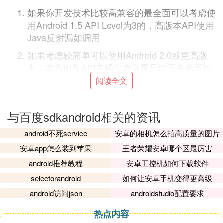
如果你开发技术比较高兼容的最全面可以考虑使
用Android 1.5 API Level为3的，高版本API使用
Java反射漏如调用
如果考虑较简单可以使用Android 2.0或更高版
本，发布时和API兼橘搜袭容圆兄性无关的可以
设置androidmanifest.xml中的minSDK版本来解
阅读全文
决。
❸ 百度的地图 定位sdk是什么意思
与百度sdkandroid相关的资讯
android不死service
安卓的相机怎么拍高质量的图片
软件开发工具包（外语首字母缩写：SDK、外语全
称：Software Development Kit）一般都是一些软件
安卓app怎么装到苹果
王者荣耀安卓哪个区最厉害
工程师为特定的软件包李竖、软件框架、硬件平台、
android推荐教程
安卓工控机如何下载软件
操作系统等建立应用软件时的开发工具的集合。
selectorandroid
如何让安卓手机变得更高级
android访问json
androidstudio配置要求
网络地冲扰告图 Android SDK是一套基于Android 2.1
及以上版本设备的应用程序接口。
热点内容
您可散明以使用该套 SDK开发适用于Android系统移