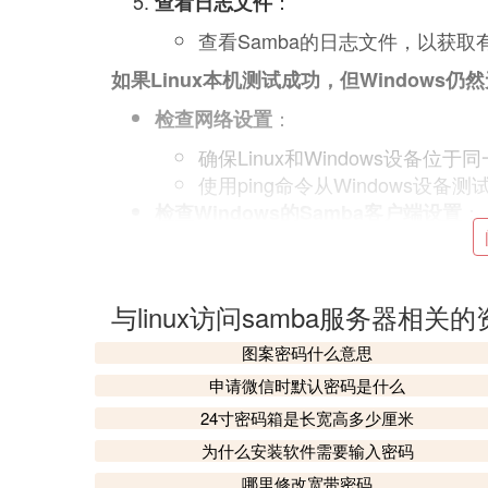
：
查看日志文件
查看Samba的日志文件，以获
如果Linux本机测试成功，但Windows
：
检查网络设置
确保Linux和Windows设备位
使用ping命令从Windows设备测
：
检查Windows的Samba客户端设置
在Windows上，确保已安装并配
使用网络浏览器或文件资源管理器尝试
erveripsharedfolder。
与linux访问samba服务器相关
：
考虑权限和认证问题
图案密码什么意思
确保为Samba共享文件夹设置
申请微信时默认密码是什么
如果使用了复杂的密码策略或特殊
24寸密码箱是长宽高多少厘米
通过以上步骤，应该能够诊断并解决Window
为什么安装软件需要输入密码
仍然存在，可能需要更深入地检查网络配置、
哪里修改宽带密码