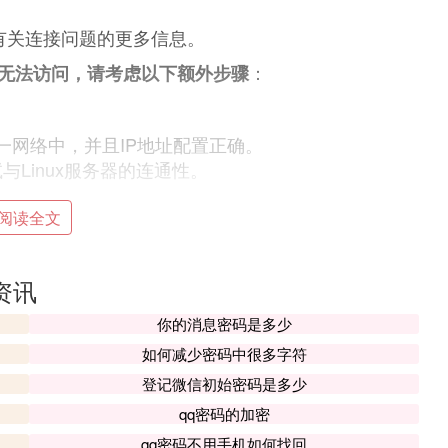
取有关连接问题的更多信息。
：
仍然无法访问，请考虑以下额外步骤
于同一网络中，并且IP地址配置正确。
试与Linux服务器的连通性。
阅读全文
置了适当的Samba客户端软件。
访问Linux服务器上的Samba共享，例如linuxs
的资讯
你的消息密码是多少
了正确的用户权限和认证信息。
如何减少密码中很多字符
字符，请确保它们与Samba服务器的配置兼容。
登记微信初始密码是多少
s无法访问Linux上Samba服务器的问题。如果问题
qq密码的加密
防火墙规则或Samba服务的具体设置。
qq密码不用手机如何找回