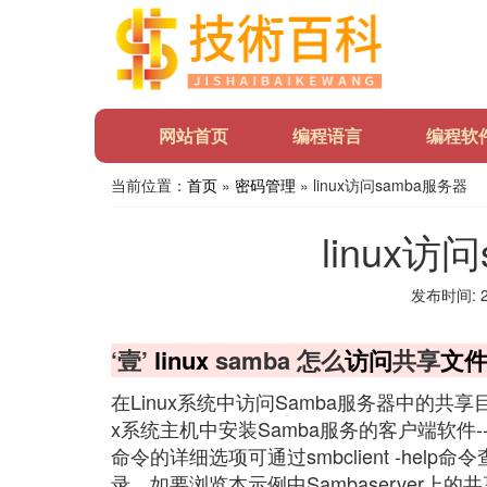
网站首页
编程语言
编程软
当前位置：
首页
»
密码管理
» linux访问samba服务器
linux访
发布时间: 20
‘壹’
linux
samba 怎么
访问
共享
文
在Linux系统中访问Samba服务器中的共享目
x系统主机中安装Samba服务的客户端软件--smbcl
命令的详细选项可通过smbclient -he
录。如要浏览本示例中Sambaserver