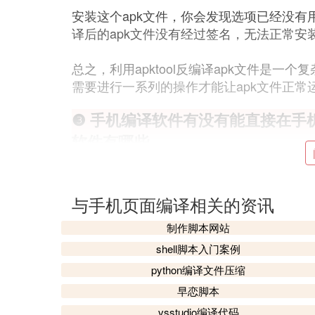
安装这个apk文件，你会发现选项已经没
译后的apk文件没有经过签名，无法正常安
总之，利用apktool反编译apk文件是
需要进行一系列的操作才能让apk文件正
❸ 手机编译软件有没有能直接在手
软件有哪些
‘壹’ 有没有能直接在手机上面使用的编程软
手机上的编程软件有c4droid、aide、CppDr
与手机页面编译相关的资讯
相关介绍：
1、c4droid：
制作脚本网站
是款Android设备上的C/C程序IDE。默认以t
shell脚本入门案例
（20mb，只有root用户可以使用），选用g后
python编译文件压缩
nforc4droid）和qt（nokia官方开发库。
2、aide：
早恋脚本
aide是一前枝态个Android/Java等集成开
vsstudio编译代码