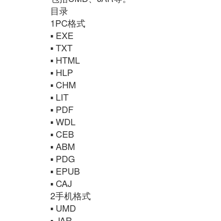
目录
1PC格式
▪ EXE
▪ TXT
▪ HTML
▪ HLP
▪ CHM
▪ LIT
▪ PDF
▪ WDL
▪ CEB
▪ ABM
▪ PDG
▪ EPUB
▪ CAJ
2手机格式
▪ UMD
▪ JAR