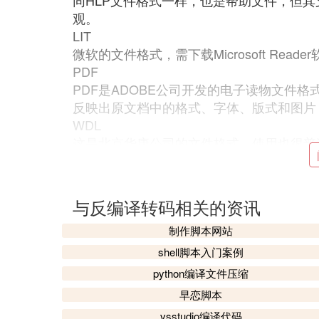
同HLP文件格式一样，也是帮助文件，但
观。
LIT
微软的文件格式，需下载Microsoft Read
PDF
PDF是ADOBE公司开发的电子读物文件
反映出原文档中的格式、字体、版式和图片
WDL
这是北京华康公司的文件格式，使用也很普遍。
格式。
CEB
此格式是由北大方正公司独立开发的电子书
与反编译转码相关的资讯
从而可以使CEB格式的电子书最大限度地
ABM
制作脚本网站
一种全新的数码出版物格式，这种格式最大
shell脚本入门案例
动画结合为一个有机的整体。在阅读时，能
python编译文件压缩
PDG
早恋脚本
超星公司把书籍经过扫描后
存储
为PDG数
vsstudio编译代码