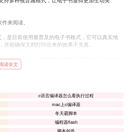
其支持多种视音频格式，让电子书显得更加生动美
er软件来阅读。
格式，是目前使用最普及的电子书格式，它可以真实地
，并能确保文档打印出来的效果不失真。
用DynaDoc免费阅读软件即可打开WDL和WDF
阅读全文
格式，由于在文档转换过程中采用了“高保真”技术，
保持原来的样式。
c语言编译器怎么看执行过程
的优点就是能把文字内容与图片、音频甚至是视频
mac上c编译器
带来视觉、听觉上全方位的享受。
冬天霸脚本
编程器flash
字格式，存放在超星数字图书馆中。如果你要想阅读
脚本创造