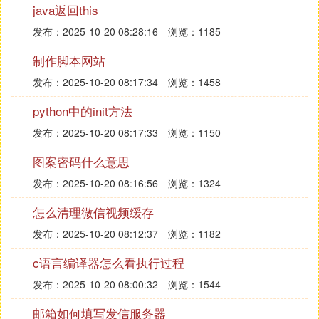
如果是4-6人的小班课，一般比较便宜，一年一万左
java返回this
右，每节课也就是60元左右的价格。如果是一对一辅
发布：2025-10-20 08:28:16
浏览：1185
导课程，上课效率较高，那么费用就会更贵，一年约
为两万元，平均每节课的收费在100元左右是性价比
制作脚本网站
较高的，如果超过150元，就应该考虑家里能不能长
发布：2025-10-20 08:17:34
浏览：1458
期支撑孩子的学习。
python中的init方法
发布：2025-10-20 08:17:33
浏览：1150
在编程的过程中，可以创建自己的动画、故事、音乐
和游戏，就像构建积木一样简单。此外，还有机器人
图案密码什么意思
编程，也就是制造一个机器人，然后通过运行程序让
发布：2025-10-20 08:16:56
浏览：1324
它动起来，重点是培养孩子的动手能力。
怎么清理微信视频缓存
还有一种是基于Python、c++等高级编程语言的计算
机编程教学。目标是参加信息学奥赛等科技品牌赛
发布：2025-10-20 08:12:37
浏览：1182
事，如信息学奥林匹克竞赛/联赛、机器人竞赛、科
c语言编译器怎么看执行过程
技创新竞赛等，或为以后的专业学习和职业技能奠定
发布：2025-10-20 08:00:32
浏览：1544
基础。在这里，可以熟悉编程原理，执行代码操作，
适合有一定数学基础，英语和逻辑思维的孩子。
邮箱如何填写发信服务器