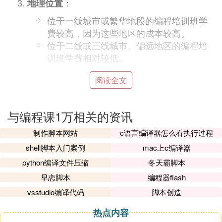
：
地理位置
位于一线城市或繁华地段的编程培训班学
费较高，因为这些地区的成本较高。
位于二线或三线城市、偏远地区的编程培
训班学费相对较低。
综上所述，编程培训班的学费因多种因素而异，具体
阅读全文
费用需根据课程时长、课程内容、师资力量、地理位
置等因素综合考虑。在选择编程培训班时，除了学
费，还应关注课程质量、师资力量、学习环境等因
与编程课1万相关的资讯
素，以确保获得更好的学习效果。
制作脚本网站
c语言编译器怎么看执行过程
Ⅲ 编程课程收费标准
shell脚本入门案例
mac上c编译器
python编译文件压缩
冬天霸脚本
编程课程收费标准如下：
早恋脚本
编程器flash
不同的机构提供不同的教学机制，收取的费用也是不
vsstudio编译代码
脚本创造
同的，很多线上编程一对一辅导机构的收费取决于上
课人数的多少。
热点内容