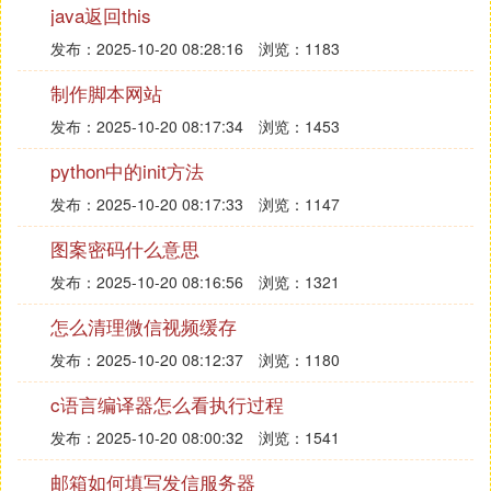
java返回this
系统有什么
发布：2025-10-20 08:28:16
浏览：1183
⑴ 电脑最早的操作系统
制作脚本网站
1. 1985年Windows 1.0正式推出，相信一些老一辈计
算机使用者应该熟悉吧!
发布：2025-10-20 08:17:34
浏览：1453
2. 1987年10月推出Windows 2.0，比 Windows 1.0版
python中的init方法
有了不少进步，但自身不完善，效果不好。
发布：2025-10-20 08:17:33
浏览：1147
3. 1990年5月Windows 3.0 版推出，期间微软继2.0
后还有代号为286、386两款系统，但因其自身原
图案密码什么意思
因，一直没有得到人们的注意。直到3.0的出现才改
发布：2025-10-20 08:16:56
浏览：1321
观了这种局面，Windows逐渐占据了个人电脑系统，
3.0也首次加入了多媒体，被舆为"多媒体的DOS"。
怎么清理微信视频缓存
4. 1992年Windows 3.1发布，该系统修改了3.0的一
发布：2025-10-20 08:12:37
浏览：1180
些不足，并提供了更完善的多媒体功能。Windows系
统开始流行起来。
c语言编译器怎么看执行过程
5. 1993年11月Windows 3.11发布，革命性的加入了
发布：2025-10-20 08:00:32
浏览：1541
网络功能和即插即用技术。
邮箱如何填写发信服务器
6. 1994年Windows 3.2发布，这也是Windows系统第