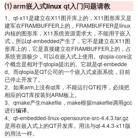
⑴ arm嵌入式
linux
qt入门问题请教
1、qt-x11是建立在X11图开库上的，X11图形库又是
建军在FRAMBUFFER上的，FRAMBUFFER是linux
内核的图形库，X11系统资源需求大，不能用于嵌入
式，所以qt-embedded产生了，它不是建立在X11图
形库上的，它是直接建立在FRAMBUFFER上的，占
系统资源极少，可以在嵌入式上使用。qtopia-core这
个概念是相对于qtopia提出的。它就是qt-embedde
d。而qtopia是QT公司的一个嵌入式桌面系统，目前
已停止开发了。
2、如果arm上没有qt库，不能运行QT程序，必须把
相应的QT库按装到ARM板上。
3、qmake产生makefile，make根据makefile调用gcc
进行
编译
。
4、qt-embedded-linux-opensource-src-4.4.3.tar.gz
是用在嵌入式上的QT开发库。用法与qt-4.4.3-x11版
的用法一样。