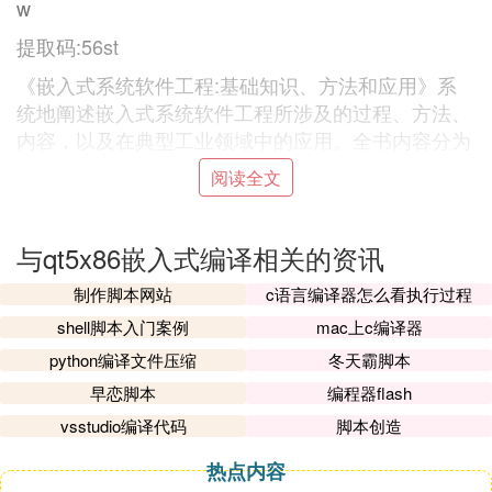
w
提取码:56st
《嵌入式系统软件工程:基础知识、方法和应用》系
统地阐述嵌入式系统软件工程所涉及的过程、方法、
内容，以及在典型工业领域中的应用。全书内容分为
两大部分：第一部分介绍嵌入式系统软件工程方法
阅读全文
论，主要包括嵌入式软件的开发过程(需求工程、软
件和系统体系结构、
编程
和测试等内容)，开发和测
试中所采用的标准，与安全性相关的软件系统的准
与qt5x86嵌入式编译相关的资讯
入，以及嵌入式软件所涉及的法律问题：第二部分介
制作脚本网站
c语言编译器怎么看执行过程
绍嵌入式系统软件在汽车领域、轨道交通领域、航天
shell脚本入门案例
mac上c编译器
领域、医疗器械、工业自动化、通信系统中的应用，
在每个应用领域重点介绍具体应用领域的一些特定需
python编译文件压缩
冬天霸脚本
求、技术和限制条件，以及它们对于嵌入式系统软件
早恋脚本
编程器flash
开发过程的影响。
vsstudio编译代码
脚本创造
热点内容
⑶ 最早国产电脑操作系统中国自己的电脑