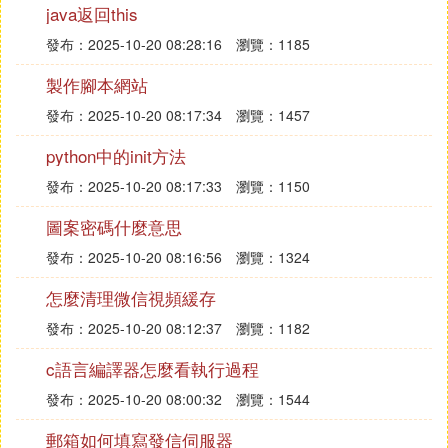
java返回this
在導航欄單擊Reporting Results，該板塊常見的寫作
模式及注意事項，都有詳細介紹，值得仔細閱讀！
發布：2025-10-20 08:28:16
瀏覽：1185
製作腳本網站
2.接著依舊是對這個板塊的例句示範，大家可以登入
發布：2025-10-20 08:17:34
瀏覽：1457
網站後詳細查看！
python中的init方法
四、總結結論部分
發布：2025-10-20 08:17:33
瀏覽：1150
1.結論是整篇論文的總論點，結論描述可以說是一篇
圖案密碼什麼意思
論文最核心的部分，是論文的命脈所在！
發布：2025-10-20 08:16:56
瀏覽：1324
導航欄單擊riting Conclusions。
怎麼清理微信視頻緩存
發布：2025-10-20 08:12:37
瀏覽：1182
2.找到最合適文章的結束方式來陳述結果是非常有必
要的，使用簡單地道的句式，能夠讓你的陳述變得更
c語言編譯器怎麼看執行過程
加飽滿有力。
發布：2025-10-20 08:00:32
瀏覽：1544
郵箱如何填寫發信伺服器
五、討論部分