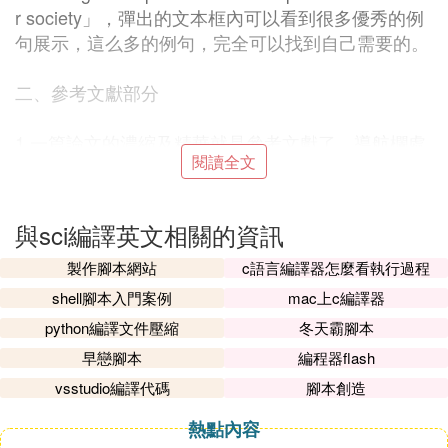
r society」，彈出的文本框內可以看到很多優秀的例
句展示，這么多的例句，完全可以找到自己需要的。
二、參考文獻部分
1.一篇論文的濃縮及精華就是參考文獻了，導航欄處
閱讀全文
單擊Referring to Sources，可以看到網站對關於引用
風格的注釋、動詞時態的注釋以及參考文獻的意義做
了詳細的介紹。
與sci編譯英文相關的資訊
2.接著可以看到很多針對參考文獻這個模塊例句示
製作腳本網站
c語言編譯器怎麼看執行過程
範，能夠直接復制粘貼。
shell腳本入門案例
mac上c編譯器
python編譯文件壓縮
冬天霸腳本
三、結果闡述部分
早戀腳本
編程器flash
vsstudio編譯代碼
腳本創造
1.結果闡述是論文最精華的部分，需要注意邏輯性，
要層次清楚，先說什麼，後說什麼。
熱點內容