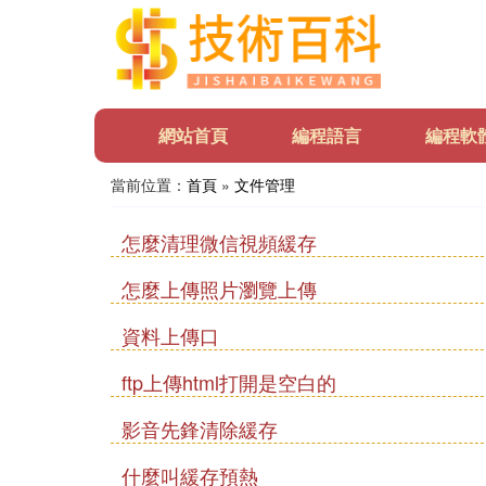
網站首頁
編程語言
編程軟
當前位置：
首頁
»
文件管理
怎麼清理微信視頻緩存
怎麼上傳照片瀏覽上傳
資料上傳口
ftp上傳html打開是空白的
影音先鋒清除緩存
什麼叫緩存預熱