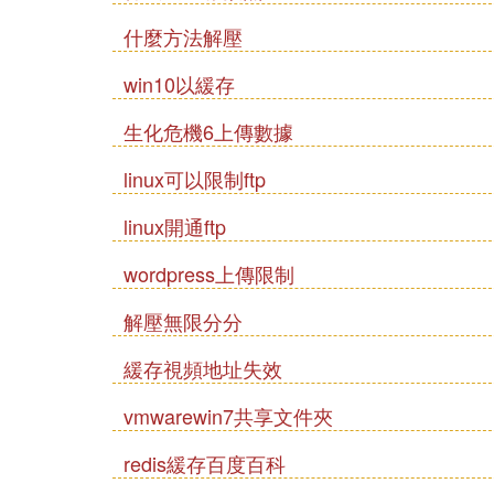
什麼方法解壓
win10以緩存
生化危機6上傳數據
linux可以限制ftp
linux開通ftp
wordpress上傳限制
解壓無限分分
緩存視頻地址失效
vmwarewin7共享文件夾
redis緩存百度百科