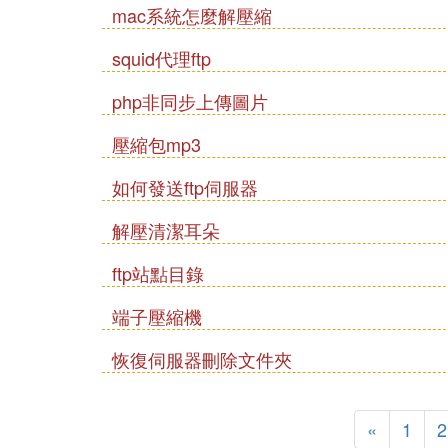
mac系統怎麼解壓縮
squid代理ftp
php非同步上傳圖片
壓縮包mp3
如何發送ftp伺服器
解壓清潔耳朵
ftp站點目錄
端子壓縮機
恢復伺服器刪除文件夾
«
1
2