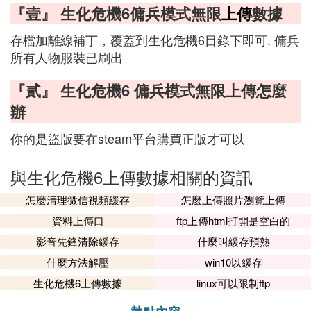
『壹』 生化危機6傭兵模式無限
上傳
數據
存檔加離線補丁，覆蓋到生化危機6目錄下即可. 傭兵
所有人物服裝已刷出
『貳』 生化危機6 傭兵模式無限上傳怎麼
辦
你的是盜版要在steam平台購買正版才可以
與生化危機6上傳數據相關的資訊
怎麼清理微信視頻緩存
怎麼上傳照片瀏覽上傳
資料上傳口
ftp上傳html打開是空白的
影音先鋒清除緩存
什麼叫緩存預熱
什麼方法解壓
win10以緩存
生化危機6上傳數據
linux可以限制ftp