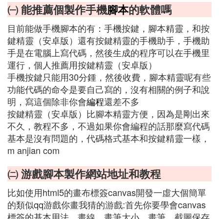
㈠ 能推薦個製作手機
腳本
的軟體嗎
目前能做手機腳本的有：手機按鍵，腳本精靈，和按
鍵精靈（安卓版）還有按鍵精靈的手機助手，手機助
手是在電腦上寫代碼，然後生成的程序可以在手機里
運行，個人推薦用按鍵精靈（安卓版）
手機按鍵只能用30分鍾，然後收費，腳本精靈呢有些
功能代碼的命令是要自己寫的，沒有相關的例子和說
明，寫這個除非你會
編程
還差不多
按鍵精靈（安卓版）比腳本精靈方便，因為是剛出來
不久，教程不多，不過如果你會編程的話那麼寫代碼
基本是沒有問題的，代碼格式基本和按鍵精靈一樣，
m anjian com
㈡ 游戲腳本製作網站地址和教程
比如使用html5的畫布標簽canvas開發一虛大個簡單
的類似qq游戲你畫我猜的游戲:首先你要學會canvas
標簽的基本用法，畫線，畫筆大小，畫筆，截圖保存