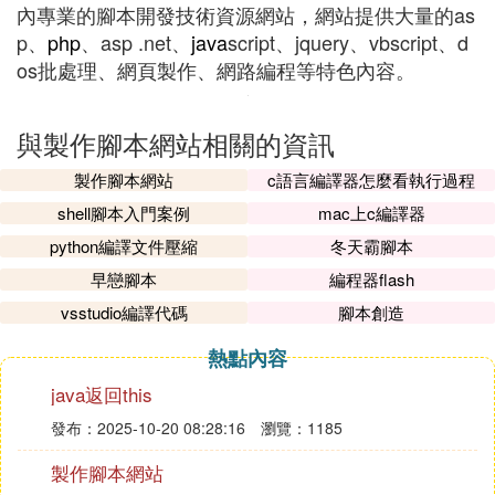
內專業的腳本開發技術資源網站，網站提供大量的as
p、
php
、asp .net、
java
script、jquery、vbscript、d
os批處理、網頁製作、網路編程等特色內容。
與製作腳本網站相關的資訊
製作腳本網站
c語言編譯器怎麼看執行過程
shell腳本入門案例
mac上c編譯器
python編譯文件壓縮
冬天霸腳本
早戀腳本
編程器flash
vsstudio編譯代碼
腳本創造
熱點內容
java返回this
發布：2025-10-20 08:28:16
瀏覽：1185
製作腳本網站