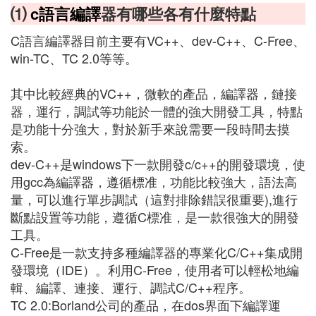
⑴
c語言
編譯
器有哪些各有什麼特點
C語言編譯器目前主要有VC++、dev-C++、C-Free、
win-TC、TC 2.0等等。
其中比較經典的VC++，微軟的產品，編譯器，鏈接
器，運行，調試等功能於一體的強大開發工具，特點
是功能十分強大，對於新手來說需要一段時間去摸
索。
dev-C++是windows下一款開發c/c++的開發環境，使
用gcc為編譯器，遵循標准，功能比較強大，語法高
量，可以進行單步調試（這對排除錯誤很重要),進行
斷點設置等功能，遵循C標准，是一款很強大的開發
工具。
C-Free是一款支持多種編譯器的專業化C/C++集成開
發環境（IDE）。利用C-Free，使用者可以輕松地編
輯、編譯、連接、運行、調試C/C++程序。
TC 2.0:Borland公司的產品，在dos界面下編譯運