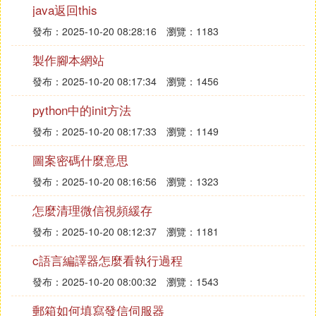
java返回this
(3)c語言編譯器幹啥的擴展閱讀：
發布：2025-10-20 08:28:16
瀏覽：1183
最流行的C語言編譯器有以下幾種：
製作腳本網站
1、GNU Compiler Collection 或稱GCC
發布：2025-10-20 08:17:34
瀏覽：1456
2、Microsoft C 或稱 MS C
python中的init方法
3、Borland Turbo C 或稱 Turbo C
發布：2025-10-20 08:17:33
瀏覽：1149
這些C語言版本不僅實現了ANSI C標准，而且在此基
圖案密碼什麼意思
礎上各自作了一些擴充，使之更加方便、完美。
發布：2025-10-20 08:16:56
瀏覽：1323
⑷ C編譯程序的功能是什麼
怎麼清理微信視頻緩存
檢查C語言程序的語法錯誤
發布：2025-10-20 08:12:37
瀏覽：1181
如果用gcc編譯，只需要一個命令就可以生成可執行
c語言編譯器怎麼看執行過程
文件hw:xiaosuo@gentux hw $ gcc -o hw hw.cxiaosu
發布：2025-10-20 08:00:32
瀏覽：1543
o@gentux hw $ ./hw Hello World!
郵箱如何填寫發信伺服器