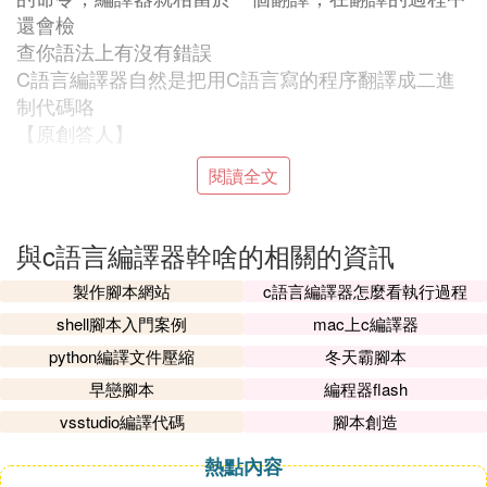
還會檢
查你語法上有沒有錯誤
C語言編譯器自然是把用C語言寫的程序翻譯成二進
制代碼咯
【原創答人】
閱讀全文
⑶ c語言編譯器是一種（）
c語言編譯器是一種系統軟體。
與c語言編譯器幹啥的相關的資訊
C語言是一種結構化語言。它層次清晰，便於按模塊
化方式組織程序，易於調試和維護。C語言的表現能
製作腳本網站
c語言編譯器怎麼看執行過程
力和處理能力極強。它不僅具有豐富的運算符和數據
shell腳本入門案例
mac上c編譯器
類型，便於實現各類復雜的數據結構。它還可以直接
python編譯文件壓縮
冬天霸腳本
訪問
內存的物理地址，進行位(bit)一級的操作。由於
早戀腳本
編程器flash
C語言實現了對硬體的
編程
操作，因此C語言集高級
vsstudio編譯代碼
腳本創造
語言和低級語言的功能於一體。既可用於系統軟體的
開發，也適合於應用軟體的開發。此外，C語言還具
熱點內容
有效率高，可移植性強等特點。