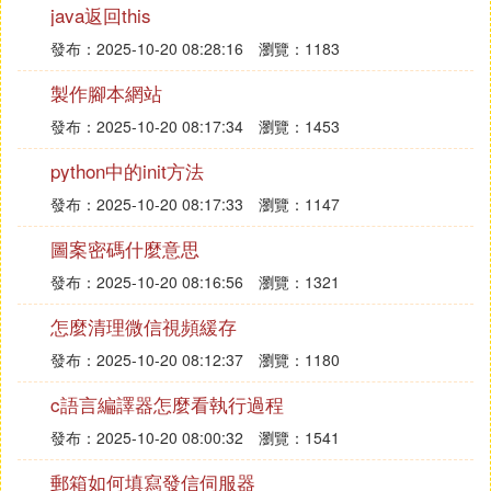
percn.viper4android_v2-1_src.apk的文件。不過，這
java返回this
個apk文件還需要簽名才能安裝。點擊這個文件，選
發布：2025-10-20 08:28:16
瀏覽：1183
擇「簽名」，簽名完成後會出現一個名為com.viperc
n.viper4android_v2-1_src_sign.apk的文件，這才是
製作腳本網站
最終的apk文件。
發布：2025-10-20 08:17:34
瀏覽：1453
python中的init方法
安裝這個apk文件，你會發現選項已經沒有用了，桌
面上也找不到該應用的圖標。這是因為反編譯後的ap
發布：2025-10-20 08:17:33
瀏覽：1147
k文件沒有經過簽名，無法正常安裝到設備上。
圖案密碼什麼意思
總之，利用apktool反編譯apk文件是一個復雜的過
發布：2025-10-20 08:16:56
瀏覽：1321
程，需要耐心和細心。在完成反編譯後，還需要進行
怎麼清理微信視頻緩存
一系列的操作才能讓apk文件正常運行。希望這篇指
發布：2025-10-20 08:12:37
瀏覽：1180
南對你有所幫助。
c語言編譯器怎麼看執行過程
❸ 手機編譯軟體有沒有能直接在手機上面
發布：2025-10-20 08:00:32
瀏覽：1541
使用的
編程
軟體可以用手機編程的軟體有哪
郵箱如何填寫發信伺服器
些