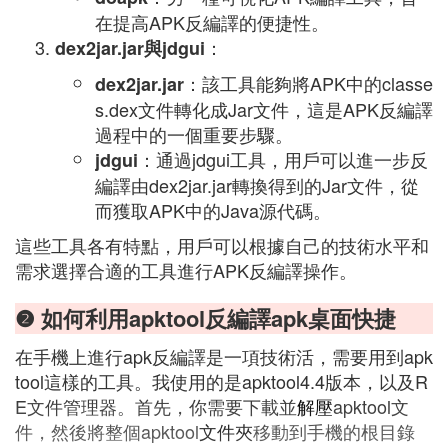
在提高APK反編譯的便捷性。
：
dex2jar.jar與jdgui
：該工具能夠將APK中的classe
dex2jar.jar
s.dex文件轉化成Jar文件，這是APK反編譯
過程中的一個重要步驟。
：通過jdgui工具，用戶可以進一步反
jdgui
編譯由dex2jar.jar轉換得到的Jar文件，從
而獲取APK中的Java源代碼。
這些工具各有特點，用戶可以根據自己的技術水平和
需求選擇合適的工具進行APK反編譯操作。
❷ 如何利用apktool反編譯apk桌面快捷
在手機上進行apk反編譯是一項技術活，需要用到apk
tool這樣的工具。我使用的是apktool4.4版本，以及R
E文件管理器。首先，你需要下載並
解壓
apktool文
件，然後將整個apktool
文件夾
移動到手機的根目錄