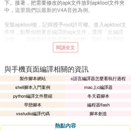
下。接著，把需要修改的apk文件放到apktool文件夾
中，這里我們以最新的V4A音效為例。
安裝apktool後，記得授予root許可權。進入apktool文
件夾，點擊你想要反編譯的apk文件，選擇「反編譯
全部」，這個過程大概需要2-3分鍾。這時，利用RE
文件管理器進入apktool文件夾，再進入com.vipercn.
閱讀全文
viper4android_v2-1_src文件夾，找到AndroidManife
st.xml文件。
與手機頁面編譯相關的資訊
長按選擇「在文本編輯器中打開」，找到需要修改的
製作腳本網站
c語言編譯器怎麼看執行過程
部分，復制並刪除。之後返回並保存，刪除自動備份
shell腳本入門案例
mac上c編譯器
的AndroidManifest.xml.bak文件。完成上述操作後，
python編譯文件壓縮
冬天霸腳本
可以進行回編。再次打開apktool，進入apktool文件
夾，長按com.vipercn.viper4android_v2-1_src文件
早戀腳本
編程器flash
夾，選擇「編譯」，這個過程同樣需要2-3分鍾。
vsstudio編譯代碼
腳本創造
熱點內容
編譯完成後，apktool文件夾中會出現一個名為com.vi