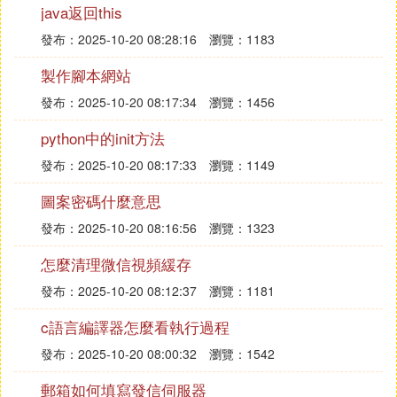
java返回this
問題六：計算機編程屬於什麼專業 軟體編程和硬體
發布：2025-10-20 08:28:16
瀏覽：1183
編程，不知道你說的哪一個，軟體編程，本科階段一
製作腳本網站
般院校所在的計算機系涉及編程相關專業有，軟體工
程方向，網路工程方向；不同的院校專業命名不一
發布：2025-10-20 08:17:34
瀏覽：1456
樣，但內容幾乎一樣，不過計算機系肯定會涉及編程
python中的init方法
的。只要喜歡，不在乎什麼專業，興趣最重要，加油
發布：2025-10-20 08:17:33
瀏覽：1149
問題七：電腦編程是什麼？具體什麼作用？ 編程就
圖案密碼什麼意思
是讓計算機為解決某個問題而使用某種程序設計語言
發布：2025-10-20 08:16:56
瀏覽：1323
編寫程序代碼，並最終得到結果的過程。為了使計算
機能夠理解人的意圖，亂叢人類就必須要將需解決的
怎麼清理微信視頻緩存
問題的思路、方法、和手段通過計算機能夠理解的形
發布：2025-10-20 08:12:37
瀏覽：1181
式告訴計算機，使得計算機能夠根據人的指液簡令一
步一步去工作，完成某種特定的任務。這種人和計算
c語言編譯器怎麼看執行過程
機之間交流的過程就是編程。 追問： 具體什麼作用
發布：2025-10-20 08:00:32
瀏覽：1542
呢？ 回答： 學習編程對大多數IT業人員來說都是非
常有用的。 學編程，做一名編程人員，從個人角度
郵箱如何填寫發信伺服器