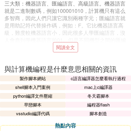
三大類：機器語言、匯編語言、高級語言。機器語言
就是二進制數碼，例如100001010，計算機只有這么
多智商，因此人們只讓它識別兩種字元；匯編語言就
是用助記符代替操作碼，例如：F。它比機器語言高
級，難度較機器語言小，因此很多人學匯編語言，沒
人會蠢到學機器語言的01。但是不同機型之間的匯編
語言不能通用；高級語言就是接近人類的語言的程序
閱讀全文
語言，有很多種，比如：VC、VB、VF、BASIC、H
TML、PASCAL等很多種，它具有易學、易懂等優
與計算機編程是什麼意思相關的資訊
點。例如if else for 啊，都是很常用的保留字。寫不
同類型的程序需要用不同類型的語言，例如：可視化
製作腳本網站
c語言編譯器怎麼看執行過程
窗口的程序用VC編寫，網頁用HTML編寫。它是目前
shell腳本入門案例
mac上c編譯器
最高級的語言，很多人在小學時就能學習。 你所瀏
python編譯文件壓縮
冬天霸腳本
覽的頁面、玩的游戲、用的軟體、聽的歌曲直到你的
早戀腳本
編程器flash
操作系統，都是由程序編寫成的。程序是計算機的靈
魂，它的世界很奧妙，希望喜歡程序的人都努力學
vsstudio編譯代碼
腳本創造
習，為祖國貢獻自己的力量。 由於本人系初學者，
熱點內容
知識有缺口。希望大家多多指正。