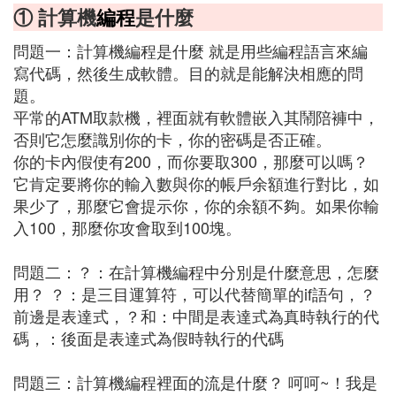
① 計算機
編程
是什麼
問題一：計算機編程是什麼 就是用些編程語言來編
寫代碼，然後生成軟體。目的就是能解決相應的問
題。
平常的ATM取款機，裡面就有軟體嵌入其鬧陪褲中，
否則它怎麼識別你的卡，你的密碼是否正確。
你的卡內假使有200，而你要取300，那麼可以嗎？
它肯定要將你的輸入數與你的帳戶余額進行對比，如
果少了，那麼它會提示你，你的余額不夠。如果你輸
入100，那麼你攻會取到100塊。
問題二：？：在計算機編程中分別是什麼意思，怎麼
用？ ？：是三目運算符，可以代替簡單的if語句，？
前邊是表達式，？和：中間是表達式為真時執行的代
碼，：後面是表達式為假時執行的代碼
問題三：計算機編程裡面的流是什麼？ 呵呵~！我是