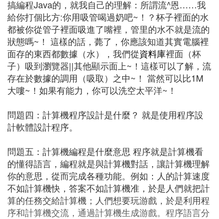
搞編程Java的，就我自己的理解：所謂流^恩……我
給你打個比方:你用吸管喝過奶吧~！？杯子裡面的水
都被你從管子裡面吸進了嘴裡，管里的水不就是流的
狀態嗎~！ 這樣的話，薨了，你應該知道其實電腦裡
面存的東西都數據（水），我們從
資料庫
裡面（杯
子）吸到瀏覽器||其他顯示面上~！這樣可以了解，流
存在於數據的調用（吸取）之中~！ 當然可以比1M
大嘍~！如果有能力，你可以洗空太平洋~！
問題四：計算機程序設計是什麼？ 就是使用程序設
計軟體設計程序。
問題五：計算機編程是什麼意思 程序就是計算機看
的懂得語言，編程就是與計算機對話，讓計算機理解
你的意思，從而完成各種功能。例如：人的計算速度
不如計算機快，答案不如計算機准，於是人們就把計
算的任務交給計算機；人們想要玩游戲，於是利用程
序和計算機交流，通過計算機生成游戲。程序語言分