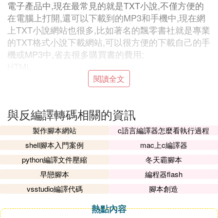
電子產品中,現在最常見的就是TXT小說,不僅方便的
在電腦上打開,還可以下載到的MP3和手機中,現在網
上TXT小說網站也很多,比如著名的飄零書社就是專業
的TXT格式小說下載網站,可以很方便的下載自己的手
機或MP3中,省去很多購買書的費用;
HTML
網頁格式，可用網頁瀏覽器直接打開；
閱讀全文
HLP
幫助文件格式，在Windows上可直接打開；一般在程
與反編譯轉碼相關的資訊
序中按F1可以打開。
CHM
製作腳本網站
c語言編譯器怎麼看執行過程
同HLP文件格式一樣，也是幫助文件，但其支持多種
shell腳本入門案例
mac上c編譯器
視音頻格式，讓電子書顯得更加生動美觀。
python編譯文件壓縮
冬天霸腳本
LIT
早戀腳本
編程器flash
微軟的文件格式，需下載Microsoft Reader軟體來閱
讀。
vsstudio編譯代碼
腳本創造
PDF
熱點內容
PDF是ADOBE公司開發的電子讀物文件格式，是目