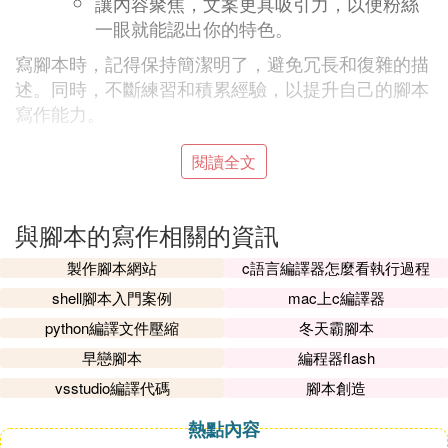
讓內容聚焦，文案更具吸引力，以便粉絲
一眼就能認出你的特色。
寫腳本時，記得保持簡潔明了，避免冗長和復雜的描
述。同時，不斷練習和積累經驗，以提升自己的腳本
寫作能力。
『貳』 抖音圖文帶貨及短視頻腳本如何寫
閱讀全文
：
抖音圖文帶貨及短視頻腳本的寫作方法如下
與腳本的寫作相關的資訊
：
抖音圖文帶貨腳本寫作
製作腳本網站
c語言編譯器怎麼看執行過程
：
產品選擇與展示
shell腳本入門案例
mac上c編譯器
選擇適合圖文展示的產品，如服飾、美
python編譯文件壓縮
冬天霸腳本
妝、食品等。
展示產品時，注重細節和賣點，用25張圖
早戀腳本
編程器flash
片展示產品的不同角度和特色。
vsstudio編譯代碼
腳本創造
：
圖片設計
熱點內容
圖片數量不宜過多，確保每張圖片都有明