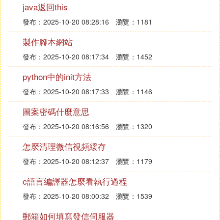
java返回this
確的展示目的。
運用美圖工具，將產品細節、使用效果等
發布：2025-10-20 08:28:16
瀏覽：1181
整合至一張圖片中，提高信息傳達效率。
製作腳本網站
首圖需精心設計，以吸引用戶點擊。
發布：2025-10-20 08:17:34
瀏覽：1452
：
文字描述
python中的init方法
圖片中適當加入文字信息，描述產品特
點、使用方法等。
發布：2025-10-20 08:17:33
瀏覽：1146
文字風格簡潔明了，符合產品調性。
圖案密碼什麼意思
：
音樂與投流
發布：2025-10-20 08:16:56
瀏覽：1320
發布時配以當下流行的背景音樂，提高圖
文內容的吸引力。
怎麼清理微信視頻緩存
關注和學習投流技巧，確保圖文內容能夠
發布：2025-10-20 08:12:37
瀏覽：1179
精準觸達目標用戶。
c語言編譯器怎麼看執行過程
：
抖音短視頻腳本寫作
發布：2025-10-20 08:00:32
瀏覽：1539
：
框架搭建與主題定位
郵箱如何填寫發信伺服器