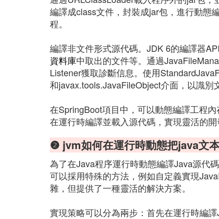
編譯成class文件，封裝成jar包，進行
程。
編譯非文件形式源代碼。JDK 6的編譯器
資料庫
中取出的文件等。通過JavaFileMan
Listener獲取診斷信息。使用StandardJavaFil
和javax.tools.JavaFileObject介面，
在SpringBoot項目中，可以動態編譯工程
在運行時編譯並載入源代碼，實現靈活的開
❷ jvm如何在運行時動態把java文本
為了在Java程序運行時動態編譯Java源代
可以採用特殊的方法，例如自定義實現JavaFileM
雜，但提供了一種靈活的解決方案。
實現策略可以分為兩步：首先在運行時編譯J