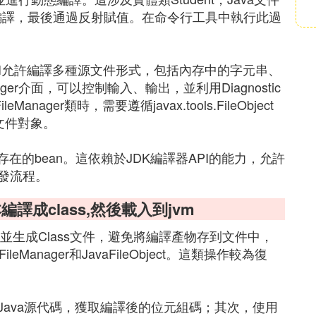
動態編譯，最後通過反射賦值。在命令行工具中執行此過
API允許編譯多種源文件形式，包括內存中的字元串、
ager介面，可以控制輸入、輸出，並利用Diagnostic
eManager類時，需要遵循javax.tools.FileObject
以識別文件對象。
內存在的bean。這依賴於JDK編譯器API的能力，允許
發流程。
編譯成class,然後載入到jvm
碼並生成Class文件，避免將編譯產物存到文件中，
anager和JavaFileObject。這類操作較為復
ava源代碼，獲取編譯後的位元組碼；其次，使用