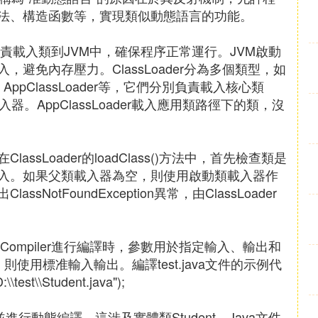
法、構造函數等，實現類似動態語言的功能。
ader負責載入類到JVM中，確保程序正常運行。JVM啟動
避免內存壓力。ClassLoader分為多個類型，如
Loader、AppClassLoader等，它們分別負責載入核心類
器。AppClassLoader載入應用類路徑下的類，沒
sLoader的loadClass()方法中，首先檢查類是
入。如果父類載入器為空，則使用啟動類載入器作
otFoundException異常，由ClassLoader
avaCompiler進行編譯時，參數用於指定輸入、輸出和
，則使用標准輸入輸出。編譯test.java文件的示例代
:\\test\\Student.java");
包，並進行動態編譯。這涉及實體類Student，Java文件