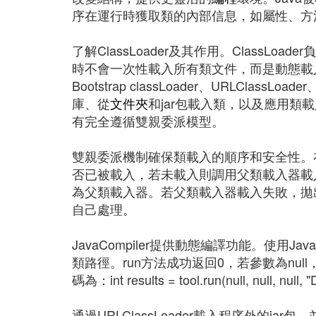
序在運行時獲取類的內部信息，如屬性、方
了解ClassLoader及其作用。ClassLo
時不會一次性載入所有類文件，而是動態載入，
Bootstrap classLoader、URLClass
庫、從
文件夾
和jar包載入類，以及應用類載入
有完全遵循雙親委派模型。
雙親委派機制確保類載入的順序和安全性。在Clas
否已被載入，若未載入則調用父類載入器載
為父類載入器。若父類載入器載入失敗，拋出ClassN
自己處理。
JavaCompiler提供動態編譯功能。使用J
類路徑。run方法成功返回0，若參數為null
碼為：int results = tool.run(null, null, null, "D
通過URLClassLoader載入程序外的jar