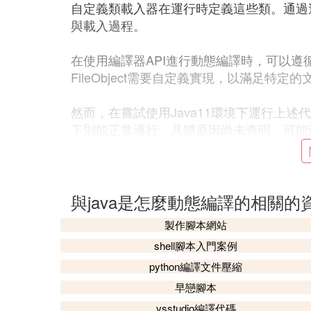
自定義類載入器在運行時定義這些類。通過
與載入過程。
在使用編譯器API進行動態編譯時，可以遵循上述步
FileObject需要自定義實現，以滿足特定
然而，在嘗試使用Java11環境下運行上述
下則能正常運行。具體原因尚未查明，可能涉
❸ Java代碼的靜態編譯和動態編
Java代碼正常是靜態編譯成位元組碼，由
與java是怎麼動態編譯的相關的
能。動態編譯有兩種方式實現：
製作腳本網站
從
源碼
編譯，需要調用Java Compi
shell腳本入門案例
動態位元組碼生成技術（如CGLib、A
python編譯文件壓縮
動態編譯可以簡化代碼，增強類功能，但也
早戀腳本
vsstudio編譯代碼