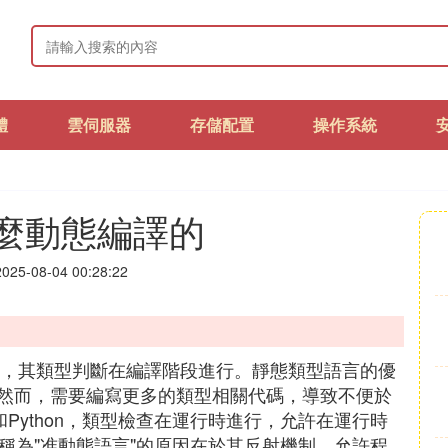
體
雲伺服器
存儲配置
操作系統
怎麼動態編譯的
25-08-04 00:28:22
型語言，其類型判斷在編譯階段進行。靜態類型語言的優
然而，需要編寫更多的類型相關代碼，導致不便於
t和Python，類型檢查在運行時進行，允許在運行時
a被稱為"准動態語言"的原因在於其反射機制，允許程