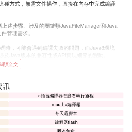
這種方式，無需文件操作，直接在內存中完成編譯
驟。涉及的關鍵類JavaFileManager和Java
的文件管理需求。
代碼時，可能會遇到編譯失敗的問題，而Java8環境
及Java版本的兼容性或API實現細節的變動。
閱讀全文
譯中的問題是什麼
對應平台的JVM載入執行，靜態編譯無法動態擴展功
資訊
c語言編譯器怎麼看執行過程
ler，程序需要運行於JDK（而不是JRE）之上。
mac上c編譯器
SM）創建類。
冬天霸腳本
帶來了代碼復雜度，線上不易維護。
編程器flash
腳本創造