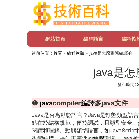
網站首頁
編程語言
編程軟
當前位置：
首頁
»
編程軟體
» java是怎麼動態編譯的
java是
發布時間: 20
❶
java
compiler
編譯
多java文件
Java是否為動態語言？Java是靜態類
點在於結構規范，便於調試，且類型安全。
閱讀和理解。動態類型語言，如JavaScrip
改變結構，提供更靈活的
編程
環境。Jav