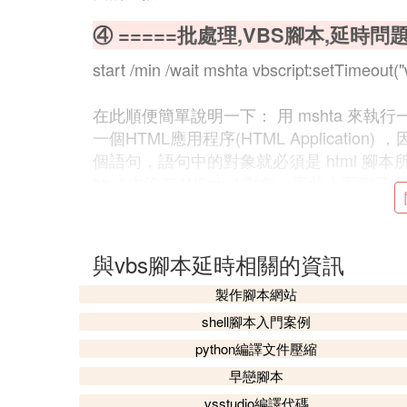
④ =====批處理,VBS腳本,延時問題
start /min /wait mshta vbscript:setTimeout(
在此順便簡單說明一下： 用 mshta 來執行
一個HTML應用程序(HTML Application) 
個語句，語句中的對象就必須是 html 
html 中沒有 WScript 對象，因此上面例子中不能用這
00)(window.close) ，但 html 腳本中有 
out ，可以用來延時，精度是 1 毫秒。
與vbs腳本延時相關的資訊
辛苦找的，大家一起學習，呵呵~
製作腳本網站
還有，如果start /wait mshta vbscript
shell腳本入門案例
我們見到的都是PING呢~就是這樣原因，
python編譯文件壓縮
早戀腳本
產生臨時文件沒有什麼啊，本來電腦就有很
vsstudio編譯代碼