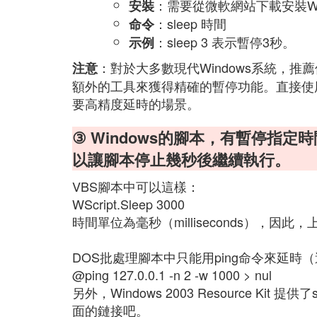
：需要從微軟網站下載安裝Windows
安裝
：sleep 時間
命令
：sleep 3 表示暫停3秒。
示例
：對於大多數現代Windows系統，推薦使
注意
額外的工具來獲得精確的暫停功能。直接使用
要高精度延時的場景。
③ Windows的腳本，有暫停指定時
以讓腳本停止幾秒後繼續執行。
VBS腳本中可以這樣：
WScript.Sleep 3000
時間單位為毫秒（milliseconds），因
DOS批處理腳本中只能用ping命令來延
@ping 127.0.0.1 -n 2 -w 1000 > nul
另外，Windows 2003 Resource K
面的鏈接吧。