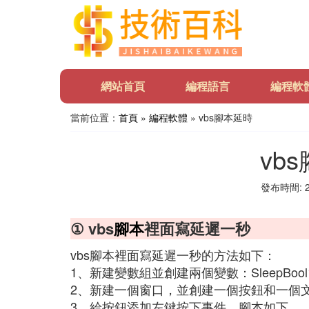
網站首頁
編程語言
編程軟
當前位置：
首頁
»
編程軟體
» vbs腳本延時
vb
發布時間: 20
① vbs
腳本
裡面寫延遲一秒
vbs腳本裡面寫延遲一秒的方法如下：
1、新建變數組並創建兩個變數：SleepBool
2、新建一個窗口，並創建一個按鈕和一個
3、給按鈕添加左鍵按下事件，腳本如下。