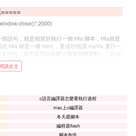
=====
"window.close()",2000)
一個語句，就是相當於執行一個 Hta 腳本，Hta就是
，因此 Hta 就是一種 html ，要成功地讓 mshta 運行一
腳本所支持的（這方面可以在網上搜索有關資料）。由於
樣方式： mshta vbscript:wscript.sleep(10
閱讀全文
window 對象，而 window 對象中有一個方法是 setTime
c語言編譯器怎麼看執行過程
:wscript.sleep 2000 能用的話，早就很多人用了，為什麼
mac上c編譯器
用不了。。。
冬天霸腳本
編程器flash
多臨時文件的，代碼如下：
腳本創造