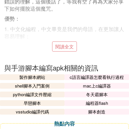
錯誤的理解，這個後話了，等我有空了再為大家分享
下如何擺脫這個魔咒。
優勢：
1. 中文化編程，中文畢竟是我們的母語，在更加讓人
容易理解；
2. 在 游戲 相關領域有非常成熟的框架，或者中支持
閱讀全文
庫；
3. 使用這種解決方案的人群非常多，當你遇到問題時
與手游腳本編寫apk相關的資訊
很容易找到解決辦法；
製作腳本網站
c語言編譯器怎麼看執行過程
劣勢：
shell腳本入門案例
mac上c編譯器
1. 代碼的
編譯
速度相對其他語言來說很慢；（對於現
python編譯文件壓縮
冬天霸腳本
在的電腦硬體來說其實已經沒啥大礙）
早戀腳本
編程器flash
2. 會被其他編程語言鄙視，太local化了，沒有那種國
vsstudio編譯代碼
腳本創造
際感；
熱點內容
3. 收費；（雖然作者初衷是推廣中文編程，但是推廣