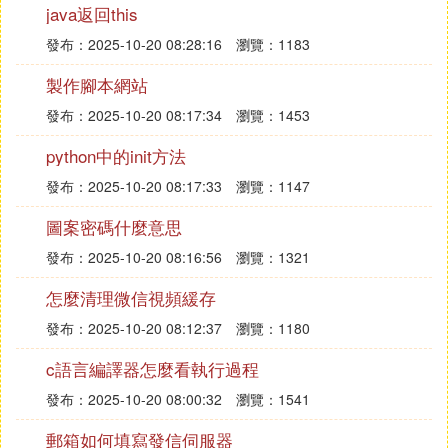
也是要錢的嘛，能理解）
java返回this
發布：2025-10-20 08:28:16
瀏覽：1183
4. 易語言需要進行一定的學習，相對其他幾個解決方
案來說難度略高；
製作腳本網站
發布：2025-10-20 08:17:34
瀏覽：1453
易語言解決方案總的來說，由於是中文的並且有大量
python中的init方法
現成知識庫做支撐，很容易就能實現功能，所以一直
發布：2025-10-20 08:17:33
瀏覽：1147
被用來作為中控型的腳本來編寫，不大會被用來進行
生成app的方式來進行（有app化的解決辦法，但是
圖案密碼什麼意思
不穩定不討論）
發布：2025-10-20 08:16:56
瀏覽：1321
怎麼清理微信視頻緩存
按鍵精靈解決方案：
發布：2025-10-20 08:12:37
瀏覽：1180
案件精靈可以說是這個領域里， 歷史 悠久且非常出
c語言編譯器怎麼看執行過程
色的一位前輩。非常簡單就能上手，甚至有通過錄像
然後轉成腳本的錄制功能，當然要製作出優秀的腳本
發布：2025-10-20 08:00:32
瀏覽：1541
也需要進行一定的學習；
郵箱如何填寫發信伺服器