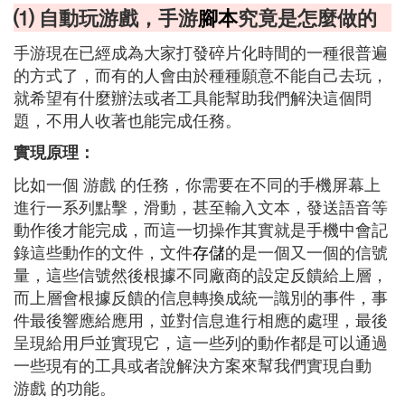
⑴ 自動玩游戲，手游
腳本
究竟是怎麼做的
手游現在已經成為大家打發碎片化時間的一種很普遍
的方式了，而有的人會由於種種願意不能自己去玩，
就希望有什麼辦法或者工具能幫助我們解決這個問
題，不用人收著也能完成任務。
實現原理：
比如一個 游戲 的任務，你需要在不同的手機屏幕上
進行一系列點擊，滑動，甚至輸入文本，發送語音等
動作後才能完成，而這一切操作其實就是手機中會記
錄這些動作的文件，文件
存儲
的是一個又一個的信號
量，這些信號然後根據不同廠商的設定反饋給上層，
而上層會根據反饋的信息轉換成統一識別的事件，事
件最後響應給應用，並對信息進行相應的處理，最後
呈現給用戶並實現它，這一些列的動作都是可以通過
一些現有的工具或者說解決方案來幫我們實現自動
游戲 的功能。