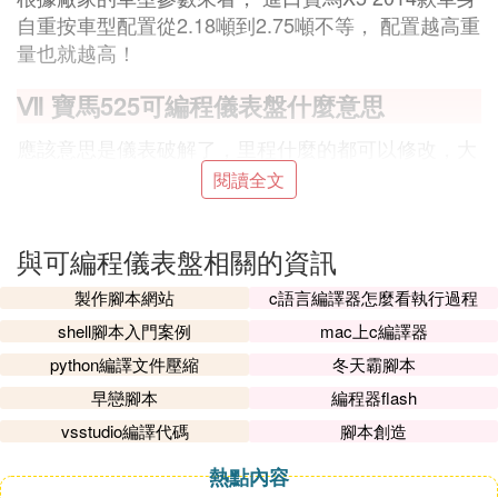
自重按車型配置從2.18噸到2.75噸不等， 配置越高重
量也就越高！
Ⅶ 寶馬525可編程儀表盤什麼意思
應該意思是儀表破解了，里程什麼的都可以修改，大
眾防盜也在儀表！
閱讀全文
Ⅷ 寶馬5系的可編程儀表能能自己編程嗎
與可編程儀表盤相關的資訊
如果你有一個
java
Bean在你的頁面的JS中會被用
到，那麼你需要一個
製作腳本網站
c語言編譯器怎麼看執行過程
節點。
shell腳本入門案例
mac上c編譯器
如果你想在你的前台界面中調用某個對象的方法時，
python編譯文件壓縮
冬天霸腳本
那麼就需要使用在
早戀腳本
編程器flash
節點的javascript屬性定義的那個值，我的理解是bea
vsstudio編譯代碼
腳本創造
n的別名來調用。！
熱點內容
Ⅸ 液晶儀表盤是不是可編程儀表盤