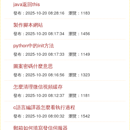
3、匯編階段將匯編語言翻譯成機器指令。
java返回this
4、鏈接階段鏈接階段的主要工作是將有關的目標文
發布：2025-10-20 08:28:16
瀏覽：1183
件連接起來，即將在一個文件中引用的符號同該符號
製作腳本網站
在另外一個文件中的定義連接起來，使得所有的目標
文件成為一個能夠被操作系統裝入執行的統一整體。
發布：2025-10-20 08:17:34
瀏覽：1456
python中的init方法
③ 什麼是GCCGCC有什麼作用
發布：2025-10-20 08:17:33
瀏覽：1149
GCC（GNU Compiler Collection，GNU編譯器套
件），是由 GNU 開發的編程語言編譯器。它是以GP
圖案密碼什麼意思
L許可證所發行的自由軟體，也是 GNU計劃的關鍵部
發布：2025-10-20 08:16:56
瀏覽：1323
分。
怎麼清理微信視頻緩存
GCC原本作為GNU操作系統的官方編譯器，現已被
發布：2025-10-20 08:12:37
瀏覽：1181
大多數類Unix操作系統（如Linux、BSD、Mac OS X
等）採納為標準的編譯器，GCC同樣適用於微軟的W
c語言編譯器怎麼看執行過程
indows。GCC是自由軟體過程發展中的著名例子，
發布：2025-10-20 08:00:32
瀏覽：1542
由自由軟體基金會以GPL協議發布。
郵箱如何填寫發信伺服器
GCC功能與作用：