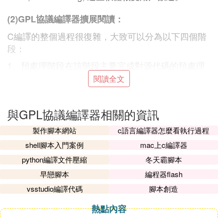
(2)GPL協議編譯器擴展閱讀：
C編譯的整個過程很復雜，大致可以分為以下四個階
段：
1、預處理階段在該階段主要完成對源代碼的預處理
工作，主要包括對宏定義指令，頭文件包含指令，預
閱讀全文
定義指令和特殊字元的處理，如對宏定義的替換以及
文件頭中所包含的文件中預定義代碼的替換等，總之
與GPL協議編譯器相關的資訊
這步主要完成一些替換工作，輸出是同源文件含義相
同但內容不同的文件。
製作腳本網站
c語言編譯器怎麼看執行過程
2、編譯、優化階段編譯就是將第一階段處理得到的
shell腳本入門案例
mac上c編譯器
文件通過詞法語法分析等轉換為匯編語言。優化包括
python編譯文件壓縮
冬天霸腳本
對中間代碼的優化，如刪除公共表達式，循環優化
早戀腳本
編程器flash
等；和對目標代碼的生成進行的優化，如如何充分利
vsstudio編譯代碼
腳本創造
用機器的寄存器存放有關變數的值，以減少內存
訪問
次數。
熱點內容