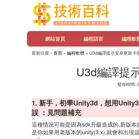
網站首頁
編程語言
編程軟
當前位置：
首頁
»
編程軟體
» U3d編譯提示安卓更新卡
U3d編譯提
發布時間: 20
1. 新手，初學Unity3d，想用Unit
誤 ：見問題補充
這種情況可能是因為sdk升級造成的,新版本的a
是你如果用老版本的unity(3.x),就會和