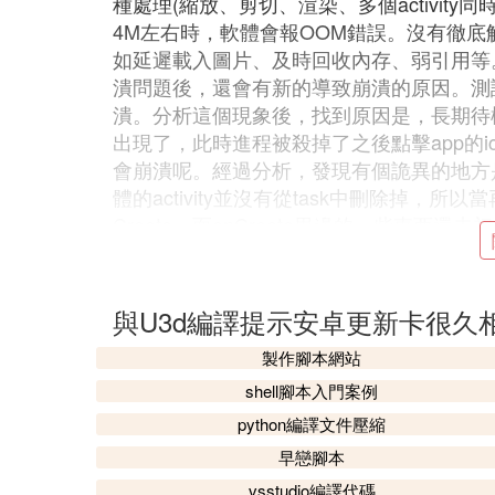
種處理(縮放、剪切、渲染、多個activit
4M左右時，軟體會報OOM錯誤。沒有徹底
如延遲載入圖片、及時回收內存、弱引用等。另
潰問題後，還會有新的導致崩潰的原因。測
潰。分析這個現象後，找到原因是，長期待機
出現了，此時進程被殺掉了之後點擊app的
會崩潰呢。經過分析，發現有個詭異的地方是
體的activity並沒有從task中刪除掉，所以當再
Create，而onCreate里邊的一些東
了一個詭異的bug，安裝軟體後第一次打
體歡迎界面的圖片都能打開出來。圖片是一個j
bitmap，scale bitmap時，其中要操作
與U3d編譯提示安卓更新卡很久
再操作就不是0，賦值了。但是為什麼會這樣，
製作腳本網站
數，該全局靜態變數在另外一個線程中會被
致第一次imagewidth是0。後來每次打開軟體，
shell腳本入門案例
h賦的值還在。
python編譯文件壓縮
早戀腳本
4. unity發
安卓游戲
包為什麼會卡
vsstudio編譯代碼