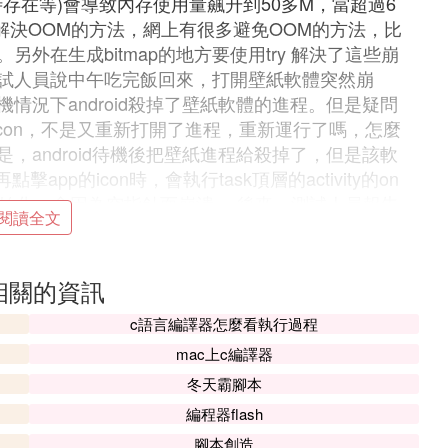
y同時存在等)會導致內存使用量飆升到50多M，當超過6
解決OOM的方法，網上有很多避免OOM的方法，比
外在生成bitmap的地方要使用try 解決了這些崩
試人員說中午吃完飯回來，打開壁紙軟體突然崩
情況下android殺掉了壁紙軟體的進程。但是疑問
icon，不是又重新打開了進程，重新運行了嗎，怎麼
，android待機後把壁紙進程給殺掉了，但是該軟
點擊app的icon時，會執行task頂層的activity的on
西還未初始化，會因為空指針而崩潰。 後來，測試人員報告
閱讀全文
開軟體，歡迎界面的圖片顯示不出來，以後每次打開軟
pg文件，在raw中。最後找到原因是，在decode
的一個變數imagewidth在第一次時是0，沒有賦值，之後
相關的資訊
最後找到原因了，imagewidth是一個全局靜態變
c語言編譯器怎麼看執行過程
賦值(賦上屏幕的寬度)。由於線程的非同步問題而導
並不是進程重啟，而是activity重啟，imagewidt
mac上c編譯器
冬天霸腳本
編程器flash
腳本創造