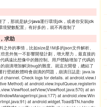
路徑了，那就是缺少
java
運行環境jdk，或者你安裝jdk
a環境變數配置」有好多的，就不再復制了
題，求助
外的事情，比如size是1M多的json文件解析、
這些意外無一不影響開發計劃，增大壓力，最直接的
改代碼遠比想像中的難控制。用戶體驗增加了代碼的
莫名的崩潰增加解決bug的難度。就這次開發，總結了
壁紙軟體時會崩潰的問題，崩潰日誌是: java.la
t channel. Check logs for details. at android.view.I
ve Method) at android.view.InputQueue.registerIn
d.view.ViewRoot.setView(ViewRoot.java:570) at an
ndowManagerImpl.java:177) at android.view.Win
pl.java:91) at android.widget.Toast$TN.handle