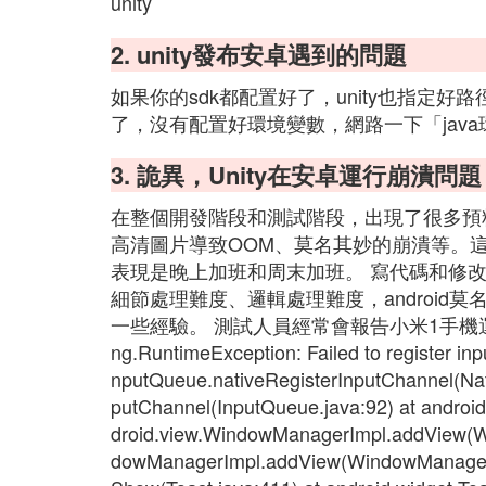
unity
2. unity發布安卓遇到的問題
如果你的sdk都配置好了，unity也指定好
了，沒有配置好環境變數，網路一下「jav
3. 詭異，Unity在安卓運行崩潰問
在整個開發階段和測試階段，出現了很多預料之
高清圖片導致OOM、莫名其妙的崩潰等。
表現是晚上加班和周末加班。 寫代碼和修
細節處理難度、邏輯處理難度，android
一些經驗。 測試人員經常會報告小米1手機運行
ng.RuntimeException: Failed to register inpu
nputQueue.nativeRegisterInputChannel(Nati
putChannel(InputQueue.java:92) at androi
droid.view.WindowManagerImpl.addView(Wi
dowManagerImpl.addView(WindowManagerIm