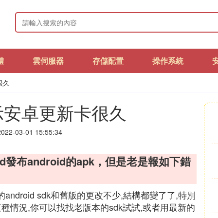
體
雲伺服器
存儲配置
操作系統
很久
示安卓更新卡很久
22-03-01 15:55:34
y3d發布android的apk，但是老是報如下錯
ndroid sdk和舊版的更改不少,結構都變了了,特別
出現這種情況,你可以找找老版本的sdk試試,或者用最新的