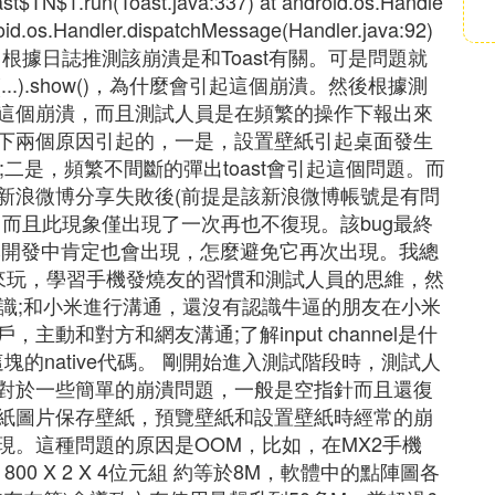
ast$TN$1.run(Toast.java:337) at android.os.Handle
roid.os.Handler.dispatchMessage(Handler.java:92)
r.java:130) 根據日誌推測該崩潰是和Toast有關。可是問題就
t(...).show()，為什麼會引起這個崩潰。然後根據測
這個崩潰，而且測試人員是在頻繁的操作下報出來
下兩個原因引起的，一是，設置壁紙引起桌面發生
;二是，頻繁不間斷的彈出toast會引起這個問題。而
新浪微博分享失敗後(前提是該新浪微博帳號是有問
而且此現象僅出現了一次再也不復現。該bug最終
本開發中肯定也會出現，怎麼避免它再次出現。我總
來玩，學習手機發燒友的習慣和測試人員的思維，然
認識;和小米進行溝通，還沒有認識牛逼的朋友在小米
動和對方和網友溝通;了解input channel是什
於這塊的native代碼。 剛開始進入測試階段時，測試人
對於一些簡單的崩潰問題，一般是空指針而且還復
紙圖片保存壁紙，預覽壁紙和設置壁紙時經常的崩
現。這種問題的原因是OOM，比如，在MX2手機
00 X 2 X 4位元組 約等於8M，軟體中的點陣圖各