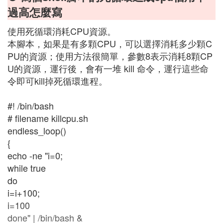
過高怎麼寫
使用死循環消耗CPU資源。
本腳本，如果是有多顆CPU，可以選擇消耗多少顆C
PU的資源；使用方法很簡單，參數8表示消耗8顆CP
U的資源，運行後，會有一堆 kill 命令，運行這些命
令即可kill掉死循環進程。
#! /bin/bash
# filename killcpu.sh
endless_loop()
{
echo -ne "i=0;
while true
do
i=i+100;
i=100
done" | /bin/bash &