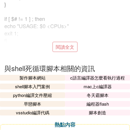
}
if [ $# != 1 ] ; then
echo "USAGE: $0 <CPUs>"
exit 1;
fi
閱讀全文
for i in `seq $1`
do
endless_loop
與shell死循環腳本相關的資訊
pid_array[$i]=$! ;
done
製作腳本網站
c語言編譯器怎麼看執行過程
shell腳本入門案例
mac上c編譯器
for i in "${pid_array[@]}"; do
python編譯文件壓縮
冬天霸腳本
echo 'kill ' $i ';';
早戀腳本
編程器flash
done
運行命令：./killcpu.sh 8
vsstudio編譯代碼
腳本創造
輸出：kill 20926 ;
熱點內容
kill 20928 ;