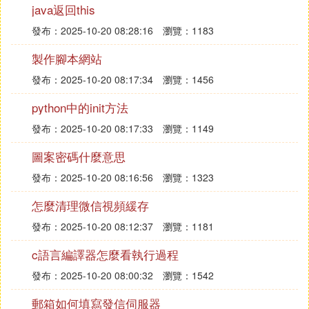
java返回this
kill 20930 ;
kill 20932 ;
發布：2025-10-20 08:28:16
瀏覽：1183
kill 20934 ;
製作腳本網站
kill 20936 ;
kill 20938 ;
發布：2025-10-20 08:17:34
瀏覽：1456
kill 20940 ;
python中的init方法
發布：2025-10-20 08:17:33
瀏覽：1149
用top看資源消耗。
圖案密碼什麼意思
❹ linux shell腳本讀取用戶輸入的參數
發布：2025-10-20 08:16:56
瀏覽：1323
$# 是傳給腳本的參數個數
怎麼清理微信視頻緩存
$0 是腳本本身的名字
發布：2025-10-20 08:12:37
瀏覽：1181
$1是傳遞給該shell腳本的第一個參數
c語言編譯器怎麼看執行過程
$2是傳遞給該shell腳本的第二個參數
$@ 是傳給腳本的所有參數的列表
發布：2025-10-20 08:00:32
瀏覽：1542
郵箱如何填寫發信伺服器