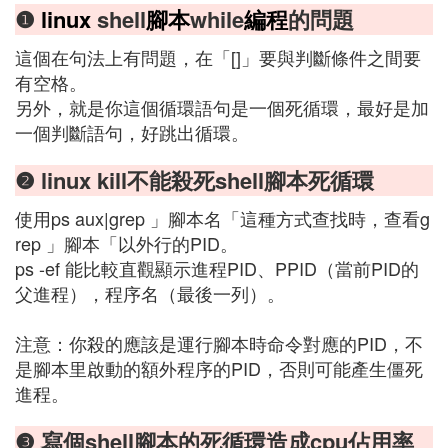
❶
linux
shell
腳本
while
編程
的問題
這個在句法上有問題，在「[]」要與判斷條件之間要
有空格。
另外，就是你這個循環語句是一個死循環，最好是加
一個判斷語句，好跳出循環。
❷ linux kill不能殺死shell腳本死循環
使用ps aux|grep 」腳本名「這種方式查找時，查看g
rep 」腳本「以外行的PID。
ps -ef 能比較直觀顯示進程PID、PPID（當前PID的
父進程），程序名（最後一列）。
注意：你殺的應該是運行腳本時命令對應的PID，不
是腳本里啟動的額外程序的PID，否則可能產生僵死
進程。
❸ 寫個shell腳本的死循環造成cpu佔用率