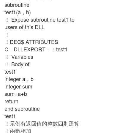
subroutine
test1(a，b)
！ Expose subroutine test1 to
users of this DLL
！
！DEC$ ATTRIBUTES
C，DLLEXPORT：：test1
！ Variables
！ Body of
test1
integer a，b
integer sum
sum=a+b
return
end subroutine
test1
！示例有返回值的整數四則運算
！兩數相加