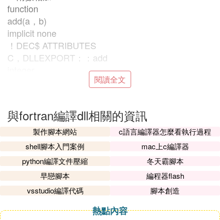
function
add(a，b)
implicit none
！DEC$ ATTRIBUTES
C，DLLEXPORT：：add
integer
閱讀全文
a，b，add
add=a+b
return
與fortran編譯dll相關的資訊
end
！兩數相減
製作腳本網站
c語言編譯器怎麼看執行過程
function
shell腳本入門案例
mac上c編譯器
abstract(a，b)
python編譯文件壓縮
冬天霸腳本
implicit none
早戀腳本
編程器flash
！DEC$ ATTRIBUTES
vsstudio編譯代碼
腳本創造
C，DLLEXPORT：：abstract
integer
熱點內容
a，b，abstract