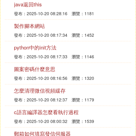
java返回this
abstract=a-b
return
發布：2025-10-20 08:28:16
瀏覽：1181
end
製作腳本網站
！兩數相乘
發布：2025-10-20 08:17:34
瀏覽：1452
function
multiply(a，b)
python中的init方法
implicit none
發布：2025-10-20 08:17:33
瀏覽：1146
！DEC$ ATTRIBUTES
C，DLLEXPORT：：multiply
圖案密碼什麼意思
integer
發布：2025-10-20 08:16:56
瀏覽：1320
a，b，multiply
multiply=a*b
怎麼清理微信視頻緩存
return
發布：2025-10-20 08:12:37
瀏覽：1179
end
！兩數相除
c語言編譯器怎麼看執行過程
（需要添加考慮被除數是否為0以及能否整除的判
發布：2025-10-20 08:00:32
瀏覽：1539
斷）
郵箱如何填寫發信伺服器
function