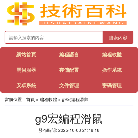
搜索內容
網站首頁
編程語言
編程軟體
雲伺服器
存儲配置
操作系統
安卓系統
文件管理
密碼管理
當前位置：
首頁
»
編程軟體
» g9宏編程滑鼠
g9宏編程滑鼠
發布時間: 2025-10-03 21:48:18