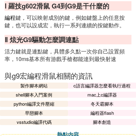
Ⅰ 羅技g602滑鼠 G4到G9是干什麼的
編程
鍵，可以映射成別的鍵，例如鍵盤上的任意按
鍵，也可以設成宏，執行一系列連續的按鍵動作。
Ⅱ 炫光G9驅動怎麼調連點
活力鍵就是連點鍵，具體多久點一次你自己設置頻
率，10ms基本所有游戲手槍都能達到最快射速
與g9宏編程滑鼠相關的資訊
製作腳本網站
c語言編譯器怎麼看執行過程
shell腳本入門案例
mac上c編譯器
python編譯文件壓縮
冬天霸腳本
早戀腳本
編程器flash
vsstudio編譯代碼
腳本創造
熱點內容