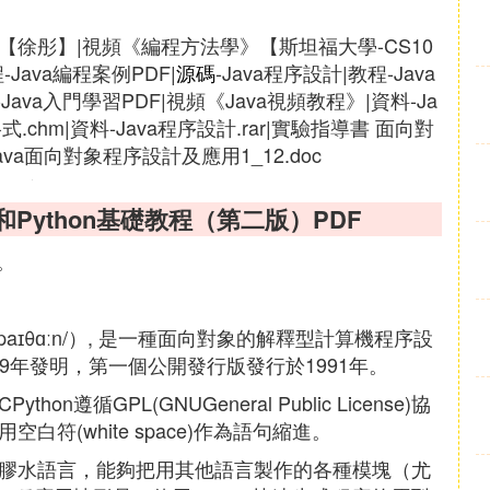
程》【徐彤】|視頻《編程方法學》【斯坦福大學-CS10
程-Java編程案例PDF|
源碼
-Java程序設計|教程-Java
-Java入門學習PDF|視頻《Java視頻教程》|資料-Ja
m格式.chm|資料-Java程序設計.rar|實驗指導書 面向對
Java面向對象程序設計及應用1_12.doc
F和Python基礎教程（第二版）PDF
。
：/ˈpaɪθɑːn/）, 是一種面向對象的解釋型計算機程序設
於1989年發明，第一個公開發行版發行於1991年。
n遵循GPL(GNUGeneral Public License)協
白符(white space)作為語句縮進。
稱為膠水語言，能夠把用其他語言製作的各種模塊（尤