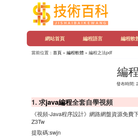
網站首頁
編程語言
編程軟
當前位置：
首頁
»
編程軟體
» 編程之法pdf
編程
發布時間: 20
1. 求
java
編程
全套自學視頻
《視頻-Java程序設計》網路網盤資源免費下載鏈接:htt
Z3Tw
提取碼:swjn