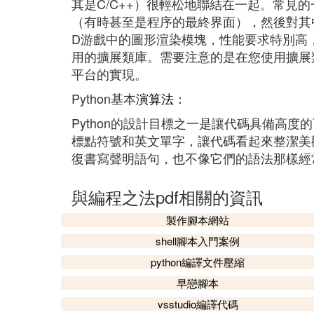
其是C/C++）很輕松地聯結在一起。常見的
（有時甚至是程序的最終界面），然後對其
D游戲中的圖形渲染模塊，性能要求特別高，就
用的擴展類庫。需要注意的是在您使用擴展
平台的實現。
Python基本
演算法
：
Python的設計目標之一是讓代碼具備高
標點符號和英文單字，讓代碼看起來整潔美觀
復書寫聲明語句，也不像它們的語法那樣經
與編程之法pdf相關的資訊
製作腳本網站
shell腳本入門案例
python編譯文件壓縮
早戀腳本
vsstudio編譯代碼