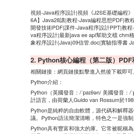
視頻-Java程序設計|視頻《J2SE基礎編
6A】Java28講|教程-Java編程思想PDF|教
開發技術PDF|課件-Java程序設計PPT|教程
va程序設計|最新java ee api幫助文檔 ch
象程序設計(Java)09信管.doc|實驗指導書 
2. Python核心編程（第二版）PD
相關鏈接：網頁鏈接點擊進入然後下載即可
Python介紹：
Python（英國發音：/ˈpaɪθən/ 美國發音
計語言，由荷蘭人Guido van Rossum
Python是純粹的自由軟體，源代碼和解釋器CPytho
議。Python語法簡潔清晰，特色之一是強制用空
Python具有豐富和強大的庫。它常被昵