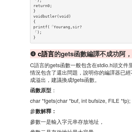
「);
return0;
}
voidbutler(void)
{
printf(「Yourang,sir?

「);
}
❹
c語言
的gets函數編譯不成功阿
C語言的gets函數一般包含在stdio.h
情況包含了還出問題，說明你的編譯器已經
成溢出，建議換成fgets函數。
：
函數原型
char *fgets(char *buf, int bufsize, FILE *fp);
參
數解釋：
參數一是輸入字元串存放地址，
參數二是存放地址最大容量，