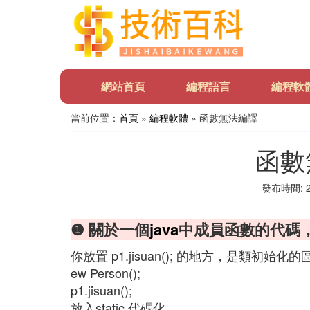
網站首頁
編程語言
編程軟
當前位置：
首頁
»
編程軟體
» 函數無法編譯
函數
發布時間: 20
❶ 關於一個
java
中成員函數的代碼
你放置 p1.jisuan(); 的地方，是類初始
ew Person();
p1.jisuan();
放入static 代碼化