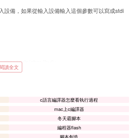
設備，如果從輸入設備輸入這個參數可以寫成stdi
gets(char *buf);
閱讀全文
它並不考慮buf空間是否足夠大能放下，這就容易導
洞去攻擊你的程序。
buf空間的字元。
c語言編譯器怎麼看執行過程
mac上c編譯器
nst argv[], char *const envp []); 函數說明 execve()用
冬天霸腳本
件路徑，第二個參數系利用數組指針來傳遞給執行文
編程器flash
環境變數數組
腳本創造