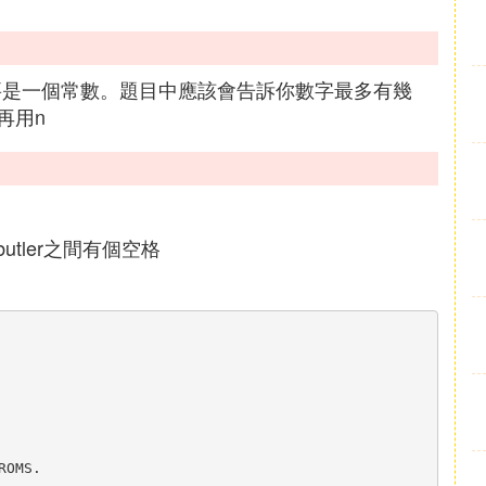
裡面要是一個常數。題目中應該會告訴你數字最多有幾
再用n
與butler之間有個空格
OMS.
