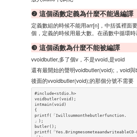
❷ 這個函數定義為什麼不能過編譯
定義數組的時候不能用arr[n]，中括弧
個，定義的時候用最大數。在函數中循環時
❸ 這個函數為什麼不能被編譯
vvoidbutler,多了個v，不是vvoid,是void
還有最開始的聲明voidbutler(void);，void
後面的vvoidbutler(void);的那個分號不需要
#include<stdio.h>
voidbutler(void);
intmain(void)
{
printf(「Iwillsummonthebutlerfunction.

」);
butler();
printf(「Yes.BringmesometeaandwriteableCD-R