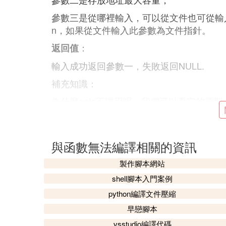
參數三是從哪裡輸入，可以從文件也可從輸入
n，如果從文件輸入此參數為文件指針。
：
返回值
輸入成功返回參數一，失敗返回NULL.
補充知識：
為什麼gets不讓用呢，我們可以看它的原型：char *
這個函數可以一直輸入知道換行或者EOF，
致溢出，有些別有用心的人就會利用這個漏
與函數無法編譯相關的資訊
而fgets可以通過第二參數保證不會讀入超過
製作腳本網站
❺ 求助，execve函數無法編譯
shell腳本入門案例
nt execve( const char *pathname, char *co
python編譯文件壓縮
來執行參數filename字元串所代表的文
早戀腳本
件，最後一個參數則為傳遞給執行文件的新
vsstudio編譯代碼