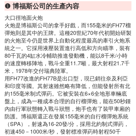
❶ 博福斯公司的生產內容
大口徑地面火炮
火炮是博福斯公司的拿手好戲，而155毫米的FH77榴
彈炮則是其中的王牌。這種20世紀70年代初開始研製
的火炮至今仍是世界上自動化程度最高的牽引火炮系
統之一。它採用液壓裝置進行高低和方向瞄準，裝有
80千瓦的4缸水冷輔助推進發動機，能以8千米/小時
的速度轉移陣地，戰斗全重11.7噸，最大射程21.7千
米，1978年交付瑞典陸軍。
用FH77改進的FH77B是出口型，現已銷往奈及利亞
和印度等國。其射速雖然略有降低，但能發射所有北
約155毫米制式彈葯。它被安裝在6×6全地形車輛底
盤上，成為一種成本合理的自行榴彈炮，能在50秒鍾
內由行軍狀態轉入戰斗狀態，炮手也有了裝甲車廂的
防護。博福斯還正在發展155毫米的自行榴彈炮系統
（SPA），射速為16-20發/分，採用北約制式彈葯，
初速450－1000米/秒，發射標准彈葯時射程50千