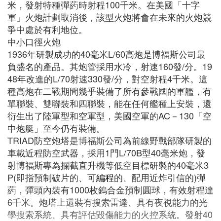
米，發射特種彈葯時射程100千米。在美國「十字
軍」火炮計劃取消後，該型火炮將會在未來的火炮競
爭中處於有利地位。
中小口徑火炮
1936年研製成功的40毫米L/60高炮是博福斯公司最
負盛名的產品。其炮管採用水冷，射速160發/分。19
48年改進的L/70射速330發/分，對空射程4千米。這
種高炮在二戰期間幾乎裝備了所有參戰國的軍艦，有
單聯裝、雙聯裝和四聯裝，能在任何艦種上安裝，還
衍生出了陸軍型和空軍型，美國空軍的AC－130「空
中炮艇」至今仍有裝備。
TRIAD防空炮塔是博福斯公司為前線野戰部隊研製的
車載近程防空武器，採用1門L/70B型40毫米炮，發
射博福斯專為攔截直升機等低空目標研製的40毫米3
P(即指預制破片的、可
編程
的、配用近炸引信的)彈
葯，彈頭內裝有1000枚鎢合金預制圓球，有效射程達
6千米。炮塔上還裝有搜索雷達、具有夜視能力的光
學搜索系統、具有評估毀傷能力的火控系統。發射40