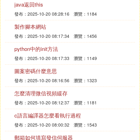
車卻是綽綽有餘的。
java返回this
57毫米MK3是一種數字化遙控艦炮，採用重13噸的
發布：2025-10-20 08:28:16
瀏覽：1184
隱形炮塔，在排水量150噸以上的艦艇(比如馬來西亞
製作腳本網站
新近裝備的F-2000型護衛艦)都可以安裝。MK3能發
射57毫米3P彈，全自動裝填系統備彈120發，最大射
發布：2025-10-20 08:17:34
瀏覽：1456
速220發/分，射程17千米。測速雷達能精確測定炮彈
python中的init方法
出膛速度，由電腦設定爆炸模式。
最新改進的40毫米MK3全自動艦炮系統既可作為大型
發布：2025-10-20 08:17:33
瀏覽：1149
艦艇的防空火炮，也可作為小型艦艇的主炮。它採用
圖案密碼什麼意思
40毫米3P彈，彈丸初速1100米/秒，射速330發/分，
發布：2025-10-20 08:16:56
瀏覽：1323
最大射程12500米。炮塔採用鋁合金材料，以降低電
磁特徵，也可人工操縱。
怎麼清理微信視頻緩存
彈葯
發布：2025-10-20 08:12:37
瀏覽：1181
3P彈葯是博福斯公司的獨創，有40毫米和57毫米2種
口徑。其引信可設定為6種工作模式，包括對付導
c語言編譯器怎麼看執行過程
彈、飛機和直升機等小型目標的近炸模式，對付運輸
發布：2025-10-20 08:00:32
瀏覽：1543
機和大型直升機的撞擊優先延遲近炸模式，供無編程
裝置的火炮使用的連續近炸模式，對付地面目標的延
郵箱如何填寫發信伺服器