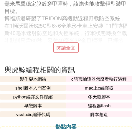
毫米尾翼穩定脫殼穿甲彈時，該炮也能攻擊輕型裝甲
目標。
博福斯還研製了TRIDON高機動近程野戰防空系統，
在1輛沃爾沃825C型6×6全地形卡車上安裝了1門博福
斯40毫米速射防空炮和火控系統，行軍狀態轉換至戰
斗狀態只需60秒，發射40毫米3P全目標彈，已經裝
備瑞典海軍岸防炮兵。
閱讀全文
CV90是瑞典最先進的履帶式裝甲車族。博福斯公司
負責其炮塔和武器系統。這種70B型40毫米炮由40毫
與虎鯨編程相關的資訊
米牽引高炮發展而成，是西方現役步兵戰車中口徑最
大的火炮。其炮重615克，可配用尾翼穩定脫殼穿甲
製作腳本網站
c語言編譯器怎麼看執行過程
彈、預制破片榴彈、曳光多用途彈和曳光訓練彈，供
shell腳本入門案例
mac上c編譯器
彈方式由4發彈匣頂部供彈改為彈倉供彈。其炮口初
python編譯文件壓縮
冬天霸腳本
速為1025米/秒，既能對付裝甲和非裝甲目標，也能
早戀腳本
編程器flash
對付飛機和直升機。尾翼穩定脫殼穿甲彈採用鎢合金
彈芯，長徑比大於15，炮口初速1600米/秒，在1500
vsstudio編譯代碼
腳本創造
－2000米距離上垂直破甲厚度110毫米，雖無法正面
熱點內容
對付主戰坦克，但從後、側面打擊輕型坦克和步兵戰