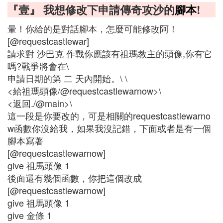
『壹』 我想修改下申請傳奇攻沙的
腳本
!
暈！你給的是對話腳本，怎麼可能修改阿！
[@requestcastlewar]
請求對 沙巴克 作戰你應該有祖瑪教主的頭像,你有它
嗎?戰爭將會在\
申請日期的第 二 天內開始。\ \
<給祖瑪頭像/@requestcastlewarnow>\
<返回./@main>\
這一段是你要改的，可是相關的requestcastlewarno
w函數你沒給我，如果我沒記錯，下面或者是有一個
腳本寫著
[@requestcastlewarnow]
give 祖馬頭像 1
後面還有幾個函數，你把這個改成
[@requestcastlewarnow]
give 祖馬頭像 1
give 金條 1