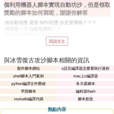
個利用機器人腳本實現自動功沙，但是領取
獎勵的腳本如何寫呢，謝謝你解答
;有自動領獎 還有 NPC領獎 你是要哪種？？？
;我先發一下 自動領獎吧！！
;攻沙自動獎勵系統腳本（分三步）
閱讀全文
;第一步：D:\Mirserver\Mir200\Envir\Robot_def里的A
utoRunRobot.txt文件里加上以下代碼。
與冰雪復古攻沙腳本相關的資訊
#AutoRun NPC RUNONWEEK 1:22:05 @頒獎通知 ;
製作腳本網站
c語言編譯器怎麼看執行過程
=========1:10:05這里是星期幾-幾點-幾分
shell腳本入門案例
mac上c編譯器
#AutoRun NPC RUNONWEEK 1:22:05 @頒獎通知
python編譯文件壓縮
冬天霸腳本
#AutoRun NPC RUNONWEEK 1:22:05 @頒獎通知
早戀腳本
編程器flash
#AutoRun NPC RUNONWEEK 1:22:05 @頒獎通知
#AutoRun NPC RUNONWEEK 1:22:05 @頒獎通知
vsstudio編譯代碼
腳本創造
#AutoRun NPC RUNONWEEK 1:22:05 @獎勵
熱點內容
#AutoRun NPC RUNONWEEK 2:22:05 @頒獎通知 ;