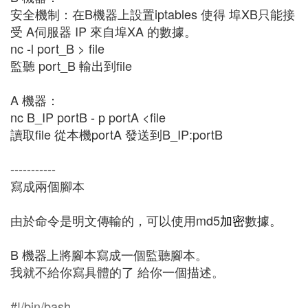
安全機制：在B機器上設置iptables 使得 埠XB只能接
受 A伺服器 IP 來自埠XA 的數據。
nc -l port_B > file
監聽 port_B 輸出到file
A 機器：
nc B_IP portB - p portA <file
讀取file 從本機portA 發送到B_IP:portB
-----------
寫成兩個腳本
由於命令是明文傳輸的，可以使用md5
加密
數據。
B 機器上將腳本寫成一個監聽腳本。
我就不給你寫具體的了 給你一個描述。
#!/bin/bash