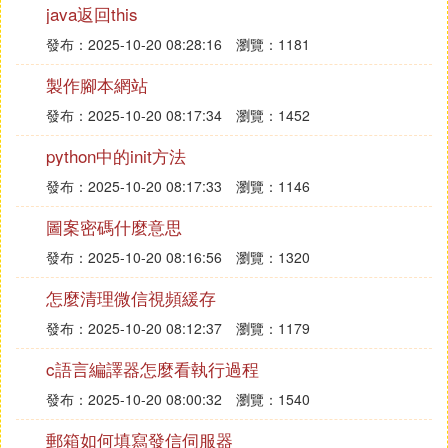
java返回this
發布：2025-10-20 08:28:16
瀏覽：1181
done
製作腳本網站
A 伺服器上寫成傳輸腳本sendfile需要一個參數：
發布：2025-10-20 08:17:34
瀏覽：1452
# sendfile filename
#!/bin/bash
python中的init方法
filename="$1"
發布：2025-10-20 08:17:33
瀏覽：1146
portA=12345
portB=99999
圖案密碼什麼意思
B_IP=192.168.1.167
發布：2025-10-20 08:16:56
瀏覽：1320
怎麼清理微信視頻緩存
echo setoutput 」$filename「|nc B_IP portB -s port
A
發布：2025-10-20 08:12:37
瀏覽：1179
echo starttrans|nc B_IP portB -s portA
c語言編譯器怎麼看執行過程
nc B_IP portB -s portA<"$filename"
發布：2025-10-20 08:00:32
瀏覽：1540
C. shell和shell腳本 有什麼區別啊
郵箱如何填寫發信伺服器