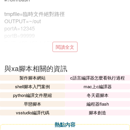
tmpfile=臨時文件絕對路徑
OUTPUT=~/out
portA=12345
portB=99999
B_IP=192.168.1.167
閱讀全文
while true;do
cmd="`nc -l port_B`"
#獲取由B機器發送來的命令目前假設有2個命令
與xa腳本相關的資訊
#如 setoutput XXXX 設置OUTPUT文件絕對路徑; sta
製作腳本網站
c語言編譯器怎麼看執行過程
rttrans 開始傳輸
case cmd
shell腳本入門案例
mac上c編譯器
命令是 setoutput XXXX
python編譯文件壓縮
冬天霸腳本
OUTPUT=XXXX
早戀腳本
編程器flash
命令是 starttrans
vsstudio編譯代碼
腳本創造
nc -l port_B > "$tmpfile"
mv $tmpfile $OUTPUT
熱點內容
esac