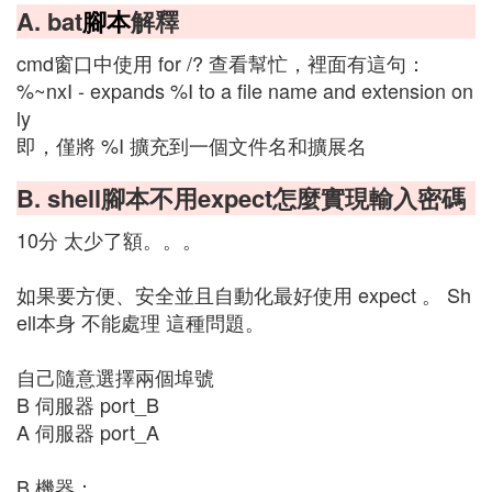
A. bat
腳本
解釋
cmd窗口中使用 for /? 查看幫忙，裡面有這句：
%~nxI - expands %I to a file name and extension on
ly
即，僅將 %I 擴充到一個文件名和擴展名
B. shell腳本不用expect怎麼實現輸入密碼
10分 太少了額。。。
如果要方便、安全並且自動化最好使用 expect 。 Sh
ell本身 不能處理 這種問題。
自己隨意選擇兩個埠號
B 伺服器 port_B
A 伺服器 port_A
B 機器：