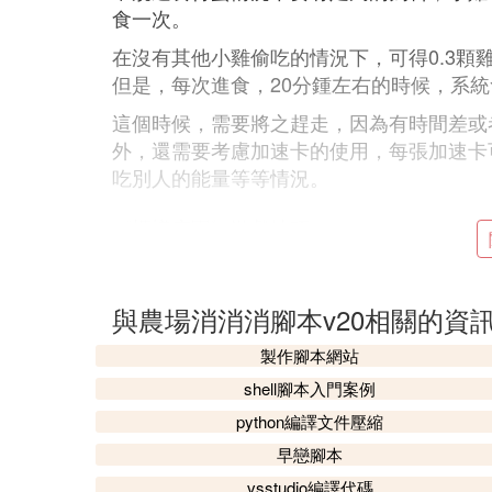
食一次。
在沒有其他小雞偷吃的情況下，可得0.3顆
但是，每次進食，20分鍾左右的時候，系
這個時候，需要將之趕走，因為有時間差或
外，還需要考慮加速卡的使用，每張加速卡
吃別人的能量等等情況。
《螞蟻庄園》游戲技巧
《螞蟻庄園》如果有偷吃的話需要將之趕走
不夠180克，游戲中可以配合加速卡使用，
與農場消消消腳本v20相關的資
螞蟻庄園的常規任務有這么幾項，一是庄園
製作腳本網站
心捐贈，可多次捐贈，最多得360克飼料
如最近有復工飼料禮包，每天可再得180克
shell腳本入門案例
python編譯文件壓縮
❼ 淘寶里的火爆連連消怎麼一直獲
早戀腳本
步驟1：打開手機淘寶，點擊我的淘寶，首
vsstudio編譯代碼