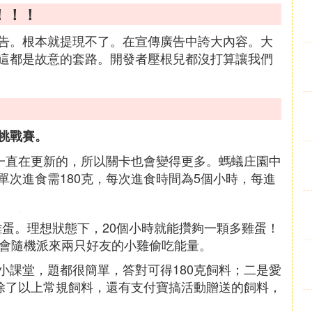
！！！
告。根本就提現不了。在宣傳廣告中誇大內容。大
這都是故意的套路。開發者壓根兒都沒打算讓我們
個挑戰賽。
是一直在更新的，所以關卡也會變得更多。螞蟻庄園中
次進食需180克，每次進食時間為5個小時，每進
雞蛋。理想狀態下，20個小時就能攢夠一顆多雞蛋！
統會隨機派來兩只好友的小雞偷吃能量。
小課堂，題都很簡單，答對可得180克飼料；二是愛
，除了以上常規飼料，還有支付寶搞活動贈送的飼料，
。