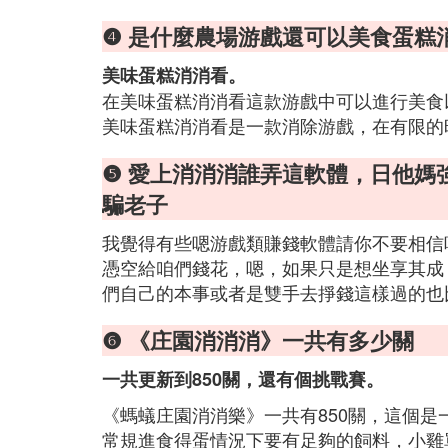
❹ 是什麼農場游戲還可以美食蛋糕
美味蛋糕消消看。
在美味蛋糕消消看這款游戲中可以進行美食
美味蛋糕消消看是一款消除游戲，在有限的
❺ 愛上消消消誰弄這軟體，日他媽
騙老子
我覺得有些嗯游戲類賺錢軟體請你不要相信
憑空給咱們錢花，嗯，如果只是想坐享其成
們自己的本事或者是雙手去掙錢這樣過的也
❻ 《庄園消消消》一共有多少關
一共更新到850關，還有個挑戰賽。
《螞蟻庄園消消樂》一共有850關，這個
常規進食得蛋情況下要有足夠的飼料，小雞單