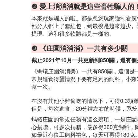
❷ 愛上消消消就是這些畜牲騙人的
本來就是騙人的啦。都是忽悠玩家強制看廣
部分人都上了套紅包，到最後是越來越少。
提現。這和很多軟體都是一樣的。
❸ 《庄園消消消》一共有多少關
截止2021年10月一共更新到850關，還有
《螞蟻庄園消消樂》一共有850關，這個
常規進食得蛋情況下要有足夠的飼料，小雞單
食一次。
在沒有其他小雞偷吃的情況下，可得0.3顆
但是，每次進食，20分鍾左右的時候，系
螞蟻庄園的常規任務有這么幾項，一是庄園
心捐贈，可多次捐贈，最多得360克飼料
如最近有復工飼料禮包，每天可再得180克