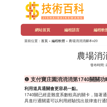
網站首頁
編程語言
編程軟
當前位置：
首頁
»
編程軟體
» 農場消消消腳本v20
農場消消
發布時間: 20
❶ 支付寶庄園消消消第1740關關功
利用道具通關會更容易一點。
1740關已經是難度系數較高的關卡，隨著
具進行通關還可以利用經驗找出規律進行通