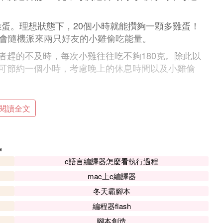
雞蛋。理想狀態下，20個小時就能攢夠一顆多雞蛋！
統會隨機派來兩只好友的小雞偷吃能量。
者趕的不及時，每次小雞往往吃不夠180克。除此以
可節約一個小時，考慮晚上的休息時間以及小雞偷
閱讀全文
，因為有時間差或者趕的不及時，每次小雞往往吃
每張加速卡可節約一個小時。
訊
小課堂，題都很簡單，答對可得180克飼料；二是愛
c語言編譯器怎麼看執行過程
，除了以上常規飼料，還有支付寶搞活動贈送的飼料，
。
mac上c編譯器
冬天霸腳本
取能量
編程器flash
先點擊領淘金幣
腳本創造