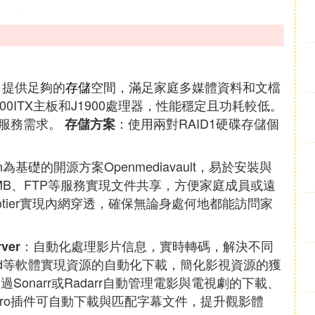
：提供足夠的
存儲
空間，滿足家庭多媒體資料和文檔
00ITX主板和J1900處理器，性能穩定且功耗較低。
S服務需求。
：使用兩對RAID1硬碟存儲個
存儲方案
n為基礎的開源方案Openmediavault，易於安裝與
MB、FTP等服務實現文件共享，方便家庭成員或遠
rotier實現內網穿透，確保無論身處何地都能訪問家
：自動化處理影片信息，實時轉碼，解決不同
ver
zbd等軟體實現資源的自動化下載，簡化影視資源的獲
過Sonarr或Radarr自動管理電影與電視劇的下載、
bZero插件可自動下載與匹配字幕文件，提升觀影體