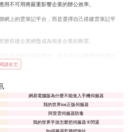
應用不可用將嚴重影響企業的辦公效率。
聯網上的雲筆記平台，而是選擇自己搭建雲筆記平
那麼搭建企業網盤成為很多企業的剛需。
供非常便利的測試環境，並且可以保障我們的測試
影響測試系統調試。
閱讀全文
嘎嘎好用~
訊
購買了一個阿里雲伺服器，原本打算用於個人主頁，
服器暫時閑置。然而，隨著對AI技術的興趣加深，特別
網易電腦版為什麼不能進入手機伺服器
用這台伺服器。
我的世界ios正版伺服器
阿里雲伺服器防毒
它是一個功能強大的AI介面管理和分發平台，支持Ope
我的世界手游怎麼把伺服器卡閃退
型，還包括國內的訊飛星火、通義千問等。通過這個平
ftp伺服器監聽IP地址