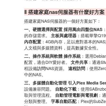
Ⅱ 搭建家庭nas伺服器有什麼好方案
搭建家庭NAS伺服器的一個好方案如下：
一、硬體選擇與配置
採用萬由四盤位NAS
的存儲需求。
：搭載華擎Q19
主板與處理器
：4GB內存，足以應對基本的NA
內存配置
人文檔與多媒體資料，提高數據安全性。
：選用Debia
二、操作系統與軟體
操作系統
配置，適合DIY愛好者。
：通過S
文件共享
程設備
訪問
NAS資源。
：使用Ze
遠程訪問
中的NAS。
三、多媒體自動化管理
引入Plex Media Ser
設備兼容問題。
：使用SABn
自動化下載
取與管理流程。
：通
自動管理電影與電視劇
分類與整理。
：Plex的Su
字幕自動匹配