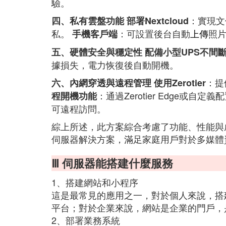
驗。
：實現文
四、私有雲盤功能
部署Nextcloud
私。
：可設置後台自動
上傳
照
手機客戶端
五、硬體安全與穩定性
配備小型UPS不間
據損失，電力恢復後自動開機。
：提
六、內網穿透與遠程管理
使用Zerotier
：通過Zerotier Edge或
程開機功能
可遠程訪問。
綜上所述，此方案綜合考慮了功能、性能與
伺服器解決方案，滿足家庭用戶對於多媒體
Ⅲ 伺服器能搭建什麼服務
1、搭建網站和小程序
這是最常見的應用之一，對於個人來說，搭
平台；對於企業來說，網站是企業的門戶，
2、部署業務系統