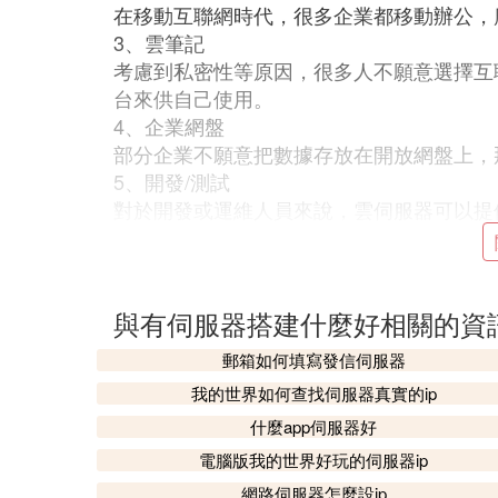
在移動互聯網時代，很多企業都移動辦公，
3、雲筆記
考慮到私密性等原因，很多人不願意選擇互
台來供自己使用。
4、企業網盤
部分企業不願意把數據存放在開放網盤上，
5、開發/測試
對於開發或運維人員來說，雲伺服器可以提
系統持續在線，無論在家還是在公司，都不
Ⅳ 用雲
伺服器搭建
自己的AI生態，
與有伺服器搭建什麼好相關的資
幾個月前，出於好奇和嘗試，我花費99元
但最終選擇了更簡便的Gitpage，導致伺
郵箱如何填寫發信伺服器
是大模型在科研領域的應用，我決定重新利
我的世界如何查找伺服器真實的ip
什麼app伺服器好
我首先部署了一個名為one-api的系統，
電腦版我的世界好玩的伺服器ip
nAI、Claude、Coze等國際知名大模
網路伺服器怎麼設ip