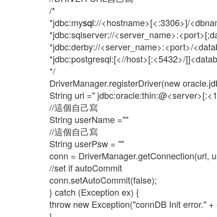
/*
*jdbc:my
sql
://<hostname>[<:3306>]/<dbn
*jdbc:sqlserver://<server_name>:<port>
*jdbc:derby://<server_name>:<port>/<dat
*jdbc:postgresql:[<//host>[:<5432>/]]<data
*/
DriverManager.registerDriver(new oracle.jd
String url =" jdbc:oracle:thin:@<server>[
//這個自己寫
String userName =""
//這個自己寫
String userPsw = ""
conn = DriverManager.getConnection(url, 
//set if autoCommit
conn.setAutoCommit(false);
} catch (Exception ex) {
throw new Exception("connDB Init error." +
}