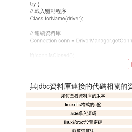
try {
// 載入驅動程序
Class.forName(driver);
// 連續資料庫
Connection conn = DriverManager.getConnec
if(!conn.isClosed())
System.out.println("Succeeded connecting t
// statement用來執行SQL語句
Statement statement = conn.createStateme
與jdbc資料庫連接的代碼相關的
如何查看資料庫的版本
// 要執行的SQL語句
linuxntfs格式的u盤
String sql = "select * from student";
aide導入源碼
// 結果集
linux給root設置密碼
ResultSet rs = statement.executeQuery(sql)
亞擎演算法