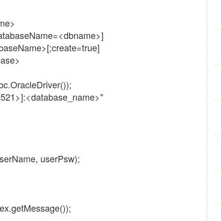
ame>
[;databaseName=<dbname>]
abaseName>[;create=true]
base>
bc.OracleDriver());
:<1521>]:<database_name>"
userName, userPsw);
 ex.getMessage());