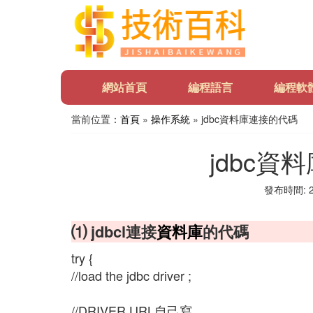
網站首頁
編程語言
編程軟
當前位置：
首頁
»
操作系統
» jdbc資料庫連接的代碼
jdbc資
發布時間: 20
⑴ jdbcl連接
資料庫
的代碼
try {
//load the jdbc driver ;
//DRIVER URL自己寫