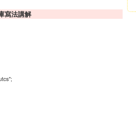
料庫寫法講解
utcs";