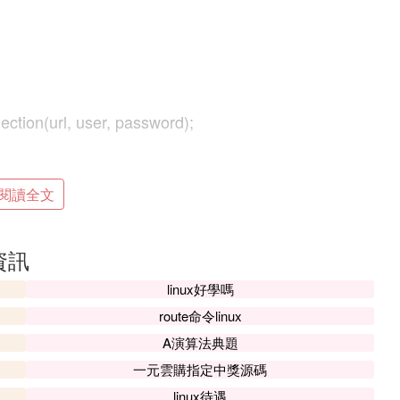
tion(url, user, password);
o the Database!");
閱讀全文
nt();
資訊
linux好學嗎
route命令linux
A演算法典題
一元雲購指定中獎源碼
;
linux待遇