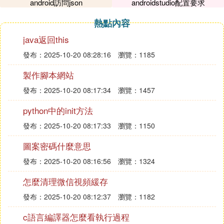
安卓手機照片怎麼導入到蘋果平板？
android訪問json
androidstudio配置要求
通過電腦、郵箱、APP或網路雲盤等，通過中轉進行
熱點內容
數據導入導出。
java返回this
發布：2025-10-20 08:28:16
瀏覽：1185
一、將手機里的照片通過手機助利用wifi或數據線連
製作腳本網站
接傳到電腦上，斷開手機連接，再通過同樣方式將電
發布：2025-10-20 08:17:34
瀏覽：1457
腦里的圖片轉到IPad里。
python中的init方法
發布：2025-10-20 08:17:33
瀏覽：1150
二、將手機里的照片傳到郵箱里，再在IPad里打開郵
箱下載。
圖案密碼什麼意思
發布：2025-10-20 08:16:56
瀏覽：1324
三、手機和IPad同時登錄QQ或者微信，打開文件互
怎麼清理微信視頻緩存
傳功能，然後在手機QQ或者微信里發送圖片，再在I
發布：2025-10-20 08:12:37
瀏覽：1182
Pad里打開對應應用圖片就會自動保存在相冊里。
c語言編譯器怎麼看執行過程