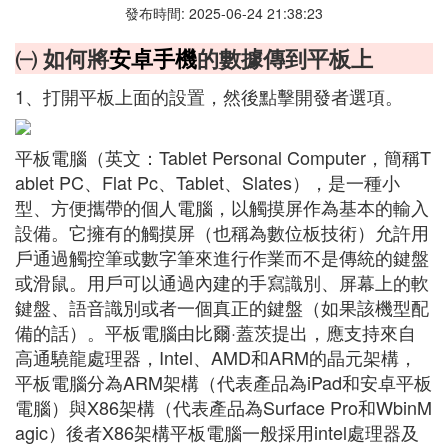
發布時間: 2025-06-24 21:38:23
㈠ 如何將
安卓手機
的數據傳到平板上
1、打開平板上面的設置，然後點擊開發者選項。
平板電腦（英文：Tablet Personal Computer，簡稱T
ablet PC、Flat Pc、Tablet、Slates），是一種小
型、方便攜帶的個人電腦，以觸摸屏作為基本的輸入
設備。它擁有的觸摸屏（也稱為數位板技術）允許用
戶通過觸控筆或數字筆來進行作業而不是傳統的鍵盤
或滑鼠。用戶可以通過內建的手寫識別、屏幕上的軟
鍵盤、語音識別或者一個真正的鍵盤（如果該機型配
備的話）。平板電腦由比爾·蓋茨提出，應支持來自
高通驍龍處理器，Intel、AMD和ARM的晶元架構，
平板電腦分為ARM架構（代表產品為iPad和安卓平板
電腦）與X86架構（代表產品為Surface Pro和WbinM
agic）後者X86架構平板電腦一般採用intel處理器及