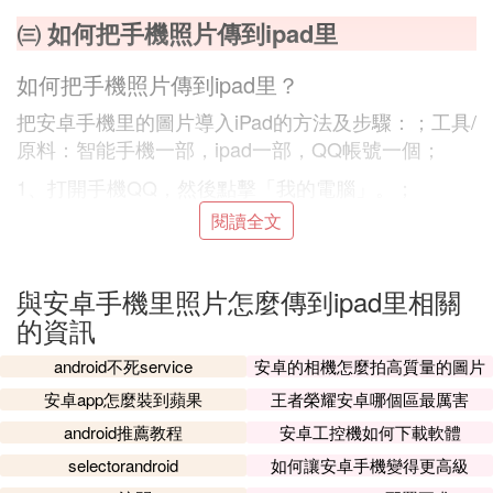
㈢ 如何把手機照片傳到ipad里
如何把手機照片傳到ipad里？
把安卓手機里的圖片導入iPad的方法及步驟：；工具/
原料：智能手機一部，ipad一部，QQ帳號一個；
1、打開手機QQ，然後點擊「我的電腦」。；
閱讀全文
2、接著點擊左下角的相片標志。；
3、然後點擊左下角的「相冊」功能。；
與安卓手機里照片怎麼傳到ipad里相關
4、接下來，選擇需要上傳到ipad的照片後點擊「發
的資訊
送」。；
5、最後，照片發送出去後，用ipad登陸QQ，接著打
android不死service
安卓的相機怎麼拍高質量的圖片
開照片，照片即可自動保存在ipad的相冊里了。
安卓app怎麼裝到蘋果
王者榮耀安卓哪個區最厲害
android推薦教程
安卓工控機如何下載軟體
㈣ 安卓手機照片怎麼導入到蘋果平板
selectorandroid
如何讓安卓手機變得更高級