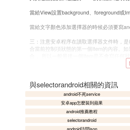
當給View設置background、foreground或Im
當給文字顏色添加選擇器的時候必須要寫android
三：注意安卓程序在讀取選擇器文件時，是
合當前控制項狀態的第一個Item的內容。如
合， 所以一般最後一個Item是不會寫任何狀態的（就像
包含了剩下的所有情況）。
四：選擇器的Item和animated-rotate一起
與selectorandroid相關的資訊
五：動態創建選擇器
android不死service
動態創建一個簡單的選擇器：
安卓app怎麼裝到蘋果
android推薦教程
用一張圖片，通過對圖片的著色創建選擇器
selectorandroid
創建矢量圖選擇器：
android訪問json