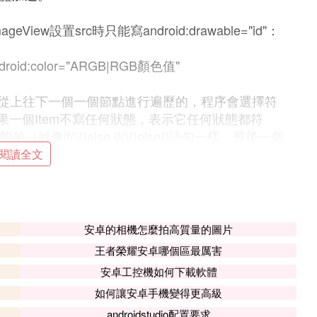
ageView設置src時只能寫android:drawable="id"：
:color="ARGB|RGB顏色值"
從上往下一個一個節點進行遍歷的，程序會選擇符
果一個Item不寫任何狀態，表示它任何狀態都符
if(){}else if(){}else{}語句一樣，最後一個
閱讀全文
使用。
安卓的相機怎麼拍高質量的圖片
王者榮耀安卓哪個區最厲害
安卓工控機如何下載軟體
：
如何讓安卓手機變得更高級
androidstudio配置要求