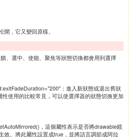
松開，它又變回原樣。
點擊反饋、選中、使能、聚焦等狀態切換都會用到選擇
ndroid:exitFadeDuration="200"：進入新狀態或退出舊狀
個屬性使用的比較常見，可以使選擇器的狀態切換更加
ble.setAutoMirrored()，這個屬性表示是否將drawable鏡
效。將此屬性設置成true，並將語言調節成阿拉