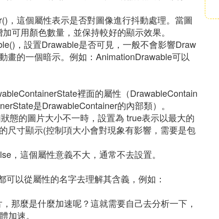
le.setDither()，這個屬性表示是否對圖像進行抖動處理。當圖
抖動來增加可用顏色數量，並保持較好的顯示效果。
.setVisible()，設置Drawable是否可見，一般不會影響Draw
動畫的一個暗示。例如：AnimationDrawable可以
bleContainerState裡面的屬性（DrawableContain
nerState是DrawableContainer的內部類）。
：當選擇器各個狀態的圖片大小不一時，設置為 true表示以最大的
圖片的尺寸顯示(控制項大小會對現象有影響，需要是包
e" ：默認為false，這個屬性意義不大，通常不去設置。
，都可以從屬性的名字去理解其含義，例如：
_m圖片，那麼是什麼加速呢？這就需要自己去分析一下，
硬體加速。