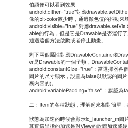
伯語便可以看到效果。
android:dither="true"對應drawab
像的bit-color較少時，通過顏色值的
android:visible="true" 對應drawable
able的行為，但是它是Drawable是否運行了
通過這個方法啟動或者停止動畫。
剩下兩個屬性對應DrawableContainer$Drawa
er是Drawable的一個子類，DrawableContai
android:constantSize="true"
圖片的尺寸顯示，設置為false以默認的
裹內容的)。
android:variablePadding="fals
二：Item的各種狀態，理解起來相對簡單
狀態為加速的時候會顯示ic_launcher
其實這里指的加速是對View的軟體加速或