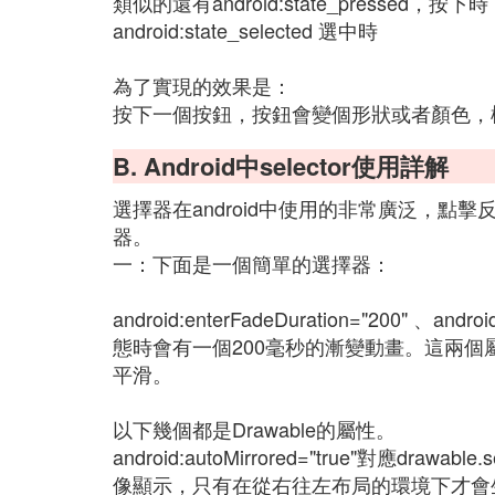
類似的還有android:state_pressed，按下時
android:state_selected 選中時
為了實現的效果是：
按下一個按鈕，按鈕會變個形狀或者顏色，
B. Android中selector使用詳解
選擇器在android中使用的非常廣泛，
器。
一：下面是一個簡單的選擇器：
android:enterFadeDuration="200" 、a
態時會有一個200毫秒的漸變動畫。這兩
平滑。
以下幾個都是Drawable的屬性。
android:autoMirrored="true"對應drawa
像顯示，只有在從右往左布局的環境下才會生