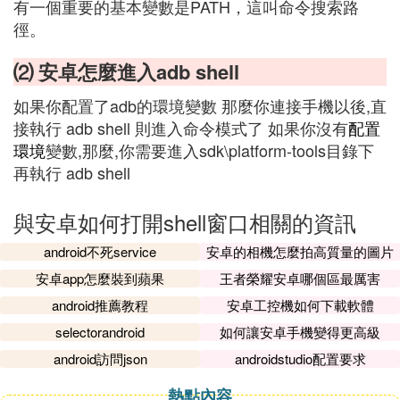
有一個重要的基本變數是PATH，這叫命令搜索路
徑。
⑵ 安卓怎麼進入adb shell
如果你配置了adb的環境變數 那麼你連接手機以後,直
接執行 adb shell 則進入命令模式了 如果你沒有
配置
環境
變數,那麼,你需要進入sdk\platform-tools目錄下
再執行 adb shell
與安卓如何打開shell窗口相關的資訊
android不死service
安卓的相機怎麼拍高質量的圖片
安卓app怎麼裝到蘋果
王者榮耀安卓哪個區最厲害
android推薦教程
安卓工控機如何下載軟體
selectorandroid
如何讓安卓手機變得更高級
android訪問json
androidstudio配置要求
熱點內容