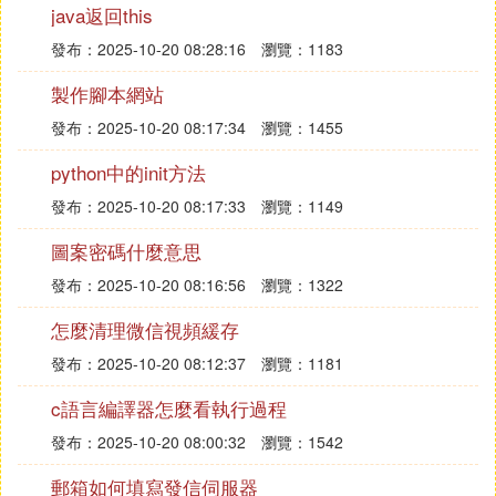
java返回this
mp_flashlight 1...............開啟/關閉可否使用手電筒。
發布：2025-10-20 08:28:16
瀏覽：1183
1是開啟，0是關閉
製作腳本網站
發布：2025-10-20 08:17:34
瀏覽：1455
mp_footsteps 1................開啟/關閉腳步聲。1是開
啟，0是關閉
python中的init方法
發布：2025-10-20 08:17:33
瀏覽：1149
mp_forcechasecam 0............死掉的人：0自由模
式、1隻能跟著自己隊友走動、2屍體視線留在原地
圖案密碼什麼意思
發布：2025-10-20 08:16:56
瀏覽：1322
mp_forcerespawn 0.............死後立即重新出發
怎麼清理微信視頻緩存
mp_freezetime x...............每一場開始前的購物靜止
發布：2025-10-20 08:12:37
瀏覽：1181
秒數
c語言編譯器怎麼看執行過程
mp_friendly_genrade_damage 0..............設定同隊
發布：2025-10-20 08:00:32
瀏覽：1542
的是否可以手榴彈丟傷隊友
郵箱如何填寫發信伺服器