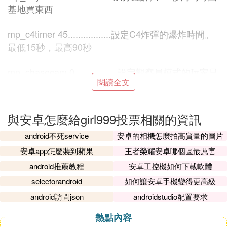
基地買東西
mp_c4timer 45.................設定C4炸彈的爆炸時間。
最低15秒，最高90秒
mp_chasecam 0.................設定觀察員模式的玩家只
閱讀全文
能跟在別人的屁股
mp_consistency 1..............限制某些模型被更改，大
與安卓怎麼給girl999投票相關的資訊
的C4或大的別人的武器容易讓人發現...
android不死service
安卓的相機怎麼拍高質量的圖片
mp_decals 250.................貼圖解析度，降低可減少l
安卓app怎麼裝到蘋果
王者榮耀安卓哪個區最厲害
ag
android推薦教程
安卓工控機如何下載軟體
selectorandroid
如何讓安卓手機變得更高級
mp_fadetoblack 1..............這樣死後畫面變黑 活人可
android訪問json
androidstudio配置要求
以看得到屍體
熱點內容
mp_falldamage 1...............會不會摔傷