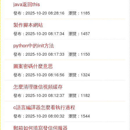
java返回this
❷ 手機如何把照片做成圓形
發布：2025-10-20 08:28:16
瀏覽：1185
使用手機把照片做成圓形的基或尺方式，可以通過使
製作腳本網站
用美圖秀秀進行實現，讓我來具體演搏高示怎麼進行
發布：2025-10-20 08:17:34
瀏覽：1457
操作:
python中的init方法
（參考環境: 手機型號:OPPOK9, 手機系統:Android1
1 ,ColorOSV11.1 APP版本:美圖秀秀9.8）
發布：2025-10-20 08:17:33
瀏覽：1150
1.打開手機里的美圖秀秀後，點擊【圖片美化】。
圖案密碼什麼意思
發布：2025-10-20 08:16:56
瀏覽：1324
這就是手機照片做成的圓形方法，如果還有更加便捷
的方式，歡迎評論框留言交流😄。
怎麼清理微信視頻緩存
發布：2025-10-20 08:12:37
瀏覽：1182
❸ android 如何把正方形圖片顯示圓形
c語言編譯器怎麼看執行過程
Android應用開發中，很多頭像都要求顯示成圓形
發布：2025-10-20 08:00:32
瀏覽：1544
的，這就可以使用android的canvas、paint這些類來
進行設置圓形，先設置paint的樣式為圓形，然後把你
郵箱如何填寫發信伺服器