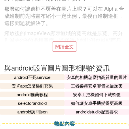
那麼如何讓邊框不覆蓋在圖片上呢？可以在 Alpha 合
成繪制前先將畫布縮小一定比例，最後再繪制邊框，
這樣問題就解決了。
縮放後的ImageView顯示區域的寬高就是原寬、高分
別減去2倍的邊框寬度，這樣縮小的比例也就顯而易
閱讀全文
見了。效果如下，左下角的花盆出來了：
遮罩可以理解為一層帶透明度的顏色，遮罩默認不繪
制，當制定了遮罩顏色時才會繪制，實現很簡單：
與android設置圖片圓形相關的資訊
例如加一個透明度30%的紅色遮罩後的效果：
android不死service
安卓的相機怎麼拍高質量的圖片
核心的實現邏輯就這些了，剩下的就是自定義屬性和
安卓app怎麼裝到蘋果
王者榮耀安卓哪個區最厲害
方法了，有興趣的可以看
源碼
，都很簡單，希望對你
android推薦教程
安卓工控機如何下載軟體
有所幫助吧！
selectorandroid
如何讓安卓手機變得更高級
更多細節及用法見GitHub： https://github.com/SheH
android訪問json
androidstudio配置要求
uan/NiceImageView
熱點內容
如果你需要實現類似釘釘的圓形組合頭像，例如：