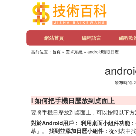
網站首頁
編程語言
編程軟
當前位置：
首頁
»
安卓系統
» android獲取日歷
andr
發布時間: 20
Ⅰ 如何把手機日歷放到桌面上
要將手機日歷放到桌面上，可以按照以下方
：
：
對於Android用戶
利用桌面小組件功能
幕」。
：從列表中
找到並添加日歷小組件