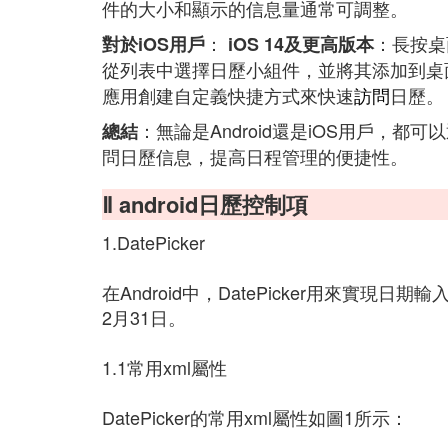
件的大小和顯示的信息量通常可調整。
：
：長按桌
對於iOS用戶
iOS 14及更高版本
從列表中選擇日歷小組件，並將其添加到
應用創建自定義快捷方式來快速
訪問
日歷。
：無論是Android還是iOS用戶，
總結
問日歷信息，提高日程管理的便捷性。
Ⅱ android日歷控制項
1.DatePicker
在Android中，DatePicker用來實現日
2月31日。
1.1常用xml屬性
DatePicker的常用xml屬性如圖1所示：