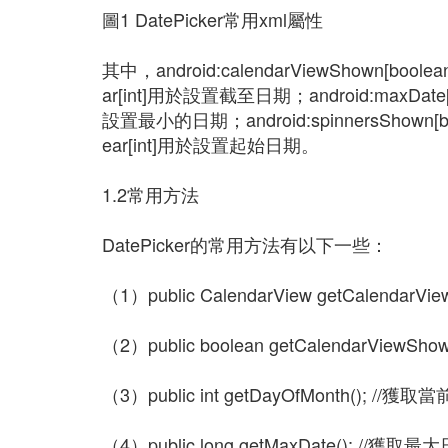
圖1 DatePicker常用xml屬性
其中，android:calendarViewShown[bool
ar[int]用於設置截至日期；android:maxDate
設置最小的日期；android:spinnersShown[b
ear[int]用於設置起始日期。
1.2常用方法
DatePicker的常用方法有以下一些：
（1）public CalendarView getCalendarVie
（2）public boolean getCalendarViewSh
（3）public int getDayOfMonth(); //
（4）public long getMaxDate(); //獲取最