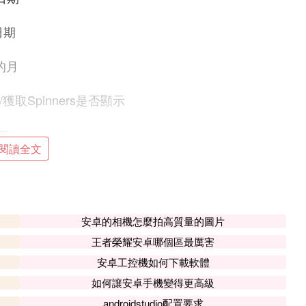
小日期
期的月
); //獲取Spinners是否顯示
的年
閱讀全文
ar,int dayOfMonth,
ateChangedListener); //初始化日期
安卓的相機怎麼拍高質量的圖片
n(boolean shown);//設置是否顯示CalendarView
王者榮耀安卓哪個區最厲害
安卓工控機如何下載軟體
Date); //設置最大日期
如何讓安卓手機變得更高級
Date); //設置最小日期
androidstudio配置要求