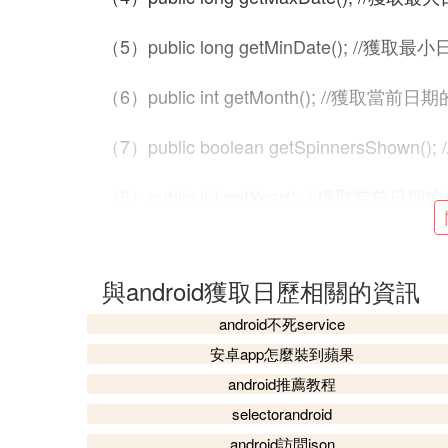
（5）public long getMinDate(); //獲取最
（6）public int getMonth(); //獲取當前日
（7）public boolean getSpinnersShown(
（8）public int getYear(); //獲取當前日期
（9）public void init(int year,int monthOfYe
與android獲取日歷相關的資訊
DatePicker.OnDateChangedListener onD
android不死service
（10）public void setCalendarViewShow
安卓app怎麼裝到蘋果
android推薦教程
（11）public void setMaxDate(long max
selectorandroid
（12）public void setMinDate(long min
android訪問json