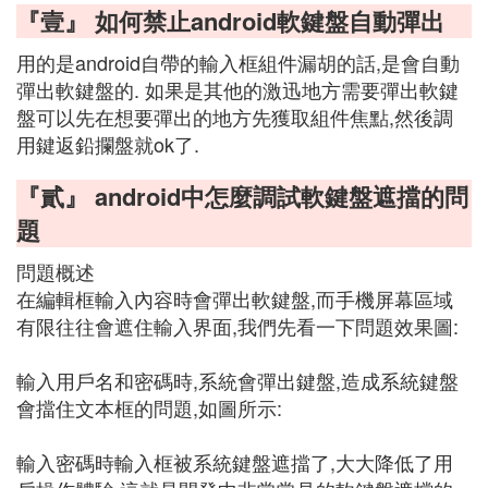
『壹』 如何禁止android軟鍵盤自動彈出
用的是android自帶的輸入框組件漏胡的話,是會自動
彈出軟鍵盤的. 如果是其他的激迅地方需要彈出軟鍵
盤可以先在想要彈出的地方先獲取組件焦點,然後調
用鍵返鉛攔盤就ok了.
『貳』 android中怎麼調試軟鍵盤遮擋的問
題
問題概述
在編輯框輸入內容時會彈出軟鍵盤,而手機屏幕區域
有限往往會遮住輸入界面,我們先看一下問題效果圖:
輸入用戶名和密碼時,系統會彈出鍵盤,造成系統鍵盤
會擋住文本框的問題,如圖所示:
輸入密碼時輸入框被系統鍵盤遮擋了,大大降低了用