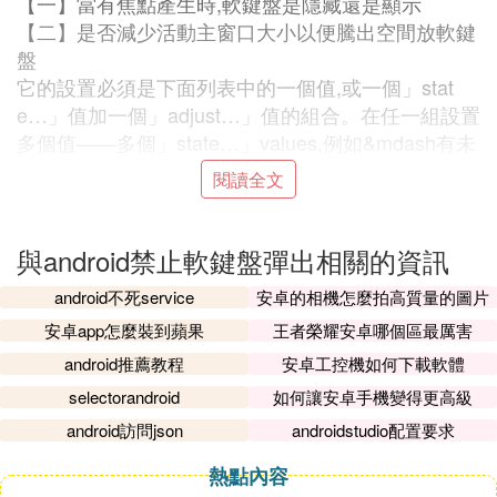
【一】當有焦點產生時,軟鍵盤是隱藏還是顯示
【二】是否減少活動主窗口大小以便騰出空間放軟鍵
盤
它的設置必須是下面列表中的一個值,或一個」stat
e…」值加一個」adjust…」值的組合。在任一組設置
多個值——多個」state…」values,例如&mdash有未
定義的結果。各個值之間用|分開。
閱讀全文
例如:
<activityandroid:windowSoftInputMode="stateVisible
|adjustResize". . . >
與android禁止軟鍵盤彈出相關的資訊
在這設置的值(除"stateUnspecified"和"adjustUnspeci
android不死service
安卓的相機怎麼拍高質量的圖片
fied"以外)將覆蓋在主題中設置的值
安卓app怎麼裝到蘋果
王者榮耀安卓哪個區最厲害
方法三
把頂級的layout替換成ScrollView,或者說在頂級的Lay
android推薦教程
安卓工控機如何下載軟體
out上面再加一層ScrollView。這樣就會把軟鍵盤和輸
selectorandroid
如何讓安卓手機變得更高級
入框一起滾動了,軟鍵盤會一直處於底部。
android訪問json
androidstudio配置要求
代碼可控性方法
熱點內容