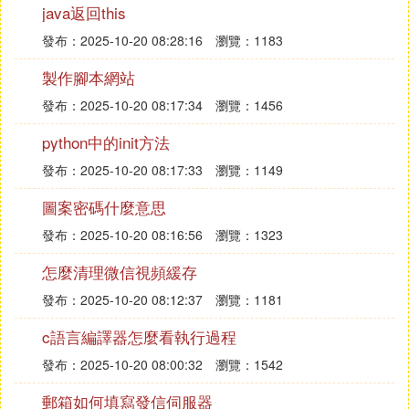
1、主界面布局文件
java返回this
發布：2025-10-20 08:28:16
瀏覽：1183
2、自定義LinearLayoutView
該組件可實現根據軟鍵盤的彈出/關閉而隱藏和顯示
製作腳本網站
某些區域,這是問題解決最關鍵部分,主要有兩點:
發布：2025-10-20 08:17:34
瀏覽：1456
① 重寫onSizeChanged方法
該方法是View生命周期的方法,當View尺寸發生變化
python中的init方法
時調用,如豎屏橫屏切換、軟鍵盤彈出。這里當軟鍵
發布：2025-10-20 08:17:33
瀏覽：1149
盤彈出造成View尺寸改變,就會調用onSizeChanged
圖案密碼什麼意思
方法,在該方法實現代碼的核心思想是根據尺寸變化,
當變大(軟鍵盤彈出),將某些區域隱藏以給編輯界面預
發布：2025-10-20 08:16:56
瀏覽：1323
留出足夠顯示空間;當恢復(軟鍵盤關閉),再將隱藏的區
怎麼清理微信視頻緩存
域顯示出來
發布：2025-10-20 08:12:37
瀏覽：1181
②提供KeyBordStateListener 介面採用回調機制調用
c語言編譯器怎麼看執行過程
介面的實現方法。
發布：2025-10-20 08:00:32
瀏覽：1542
3.主界面MainActivit
郵箱如何填寫發信伺服器