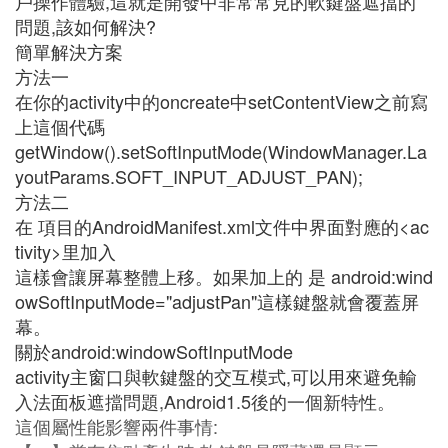
戶操作體驗,這就是開發中非常常見的軟鍵盤遮擋的
問題,該如何解決?
簡單解決方案
方法一
在你的activity中的oncreate中setContentView之前寫
上這個代碼
getWindow().setSoftInputMode(WindowManager.La
youtParams.SOFT_INPUT_ADJUST_PAN);
方法二
在 項目的AndroidManifest.xml文件中界面對應的<ac
tivity>里加入
這樣會讓屏幕整體上移。如果加上的 是 android:wind
owSoftInputMode="adjustPan"這樣鍵盤就會覆蓋屏
幕。
關於android:windowSoftInputMode
activity主窗口與軟鍵盤的交互模式,可以用來避免輸
入法面板遮擋問題,Android1.5後的一個新特性。
這個屬性能影響兩件事情: